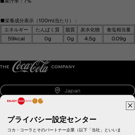
■果汁率：7%
■栄養成分表示（100ml当たり）：
エネルギー
たんぱく質
脂質
炭水化物
食塩相当量
59kcal
0g
0g
4.5g
0.09g
Japan
プライバシー設定センター
About us
コカ・コーラとそのパートナー企業（以下「当社」といいま