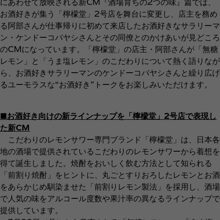
にあわせて放映される新CM『酒場育ちの2つの味』篇では、
お酒好きが集う「檸檬堂」2号店を舞台に変更し、店主を務め
る阿部さんが仕事帰りに初めて来店したお酒好きなサラリーマ
ン・ケンドーコバヤシさんとその同僚とのかけあいが見どころ
のCMになっています。「檸檬堂」の店主・阿部さんが「無糖
レモン」と「うま塩レモン」のこだわりについて熱く語りなが
ら、お酒好きサラリーマンのケンドーコバヤシさんと繰り広げ
るユーモラスな“お酒好き”トークをお楽しみいただけます。
■お酒好き向けの新ラインナップを「檸檬堂」2号店で表現し
た新CM
こだわりのレモンサワー専門ブランド「檸檬堂」は、日本各
地の酒場で提供されているこだわりのレモンサワーから着想を
得て誕生しました。焼酎をおいしく飲む方法として知られる
「前割り焼酎」をヒントに、丸ごとすりおろしたレモンとお酒
をあらかじめ馴染ませた「前割りレモン製法」を採用し、酒場
で人気の味をアルコール度数や果汁率の異なるラインナップで
提供しています。