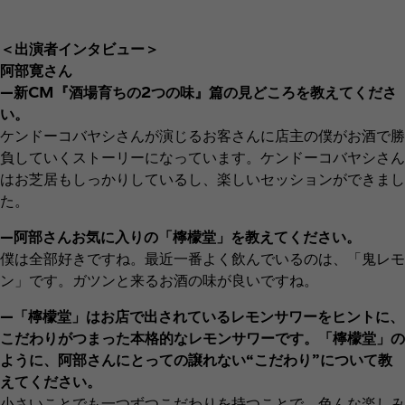
＜出演者インタビュー＞
阿部寛さん
―新CM『酒場育ちの2つの味』篇の見どころを教えてくださ
い。
ケンドーコバヤシさんが演じるお客さんに店主の僕がお酒で勝
負していくストーリーになっています。ケンドーコバヤシさん
はお芝居もしっかりしているし、楽しいセッションができまし
た。
―阿部さんお気に入りの「檸檬堂」を教えてください。
僕は全部好きですね。最近一番よく飲んでいるのは、「鬼レモ
ン」です。ガツンと来るお酒の味が良いですね。
―「檸檬堂」はお店で出されているレモンサワーをヒントに、
こだわりがつまった本格的なレモンサワーです。「檸檬堂」の
ように、阿部さんにとっての譲れない“こだわり”について教
えてください。
小さいことでも一つずつこだわりを持つことで、色んな楽しみ