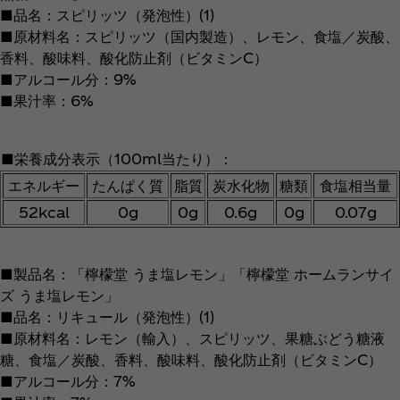
■品名：スピリッツ（発泡性）(1)
■原材料名：スピリッツ（国内製造）、レモン、食塩／炭酸、
香料、酸味料、酸化防止剤（ビタミンC）
■アルコール分：9%
■果汁率：6%
■栄養成分表示（100ml当たり）：
エネルギー
たんぱく質
脂質
炭水化物
糖類
食塩相当量
52kcal
0g
0g
0.6g
0g
0.07g
■製品名：「檸檬堂 うま塩レモン」「檸檬堂 ホームランサイ
ズ うま塩レモン」
■品名：リキュール（発泡性）(1)
■原材料名：レモン（輸入）、スピリッツ、果糖ぶどう糖液
糖、食塩／炭酸、香料、酸味料、酸化防止剤（ビタミンC）
■アルコール分：7%