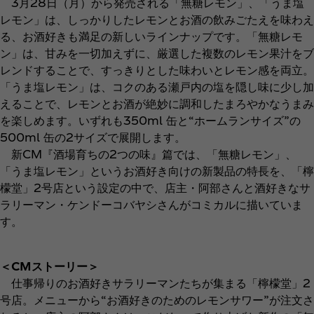
3月28日（月）から発売される「無糖レモン」、「うま塩
レモン」は、しっかりしたレモンとお酒の飲みごたえを味わえ
る、お酒好きも満足の新しいラインナップです。「無糖レモ
ン」は、甘みを一切加えずに、厳選した複数のレモン果汁をブ
レンドすることで、すっきりとした味わいとレモン感を両立。
「うま塩レモン」は、コクのある瀬戸内の塩を隠し味に少し加
えることで、レモンとお酒が絶妙に調和したまろやかなうまみ
を楽しめます。いずれも350ml 缶と“ホームランサイズ”の
500ml 缶の2サイズで展開します。
新CM『酒場育ちの2つの味』篇では、「無糖レモン」、
「うま塩レモン」というお酒好き向けの新製品の特長を、「檸
檬堂」2号店という設定の中で、店主・阿部さんと酒好きなサ
ラリーマン・ケンドーコバヤシさんがコミカルに描いていま
す。
＜CMストーリー＞
仕事帰りのお酒好きサラリーマンたちが集まる「檸檬堂」2
号店。メニューから“お酒好きのためのレモンサワー”が注文さ