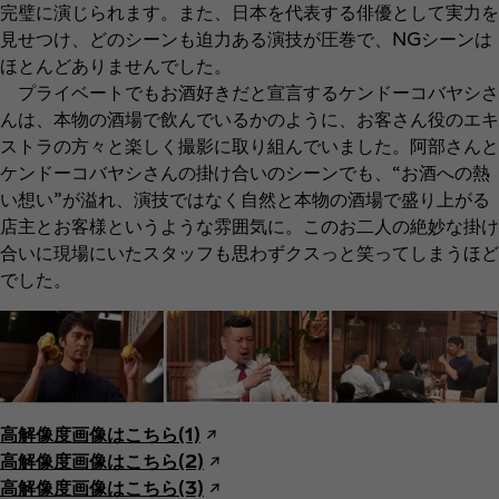
完璧に演じられます。また、日本を代表する俳優として実力を
見せつけ、どのシーンも迫力ある演技が圧巻で、NGシーンは
ほとんどありませんでした。
プライベートでもお酒好きだと宣言するケンドーコバヤシさ
んは、本物の酒場で飲んでいるかのように、お客さん役のエキ
ストラの方々と楽しく撮影に取り組んでいました。阿部さんと
ケンドーコバヤシさんの掛け合いのシーンでも、“お酒への熱
い想い”が溢れ、演技ではなく自然と本物の酒場で盛り上がる
店主とお客様というような雰囲気に。このお二人の絶妙な掛け
合いに現場にいたスタッフも思わずクスっと笑ってしまうほど
でした。
高解像度画像はこちら(1)
↗︎
高解像度画像はこちら(2)
↗︎
高解像度画像はこちら(3)
↗︎