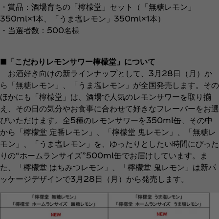
・賞品：酒場育ちの「檸檬堂」セット（「無糖レモン」
350ml×1本、「うま塩レモン」350ml×1本）
・当選者数：500名様
■「こだわりレモンサワー檸檬堂」について
お酒好き向けの新ラインナップとして、3月28日（月）か
ら「無糖レモン」、「うま塩レモン」が全国発売します。その
ほかにも「檸檬堂」は、酒場で人気のレモンサワーを取り揃
え、その日の気分やお食事に合わせて好きなフレーバーをお選
びいただけます。全5種のレモンサワーを350ml缶、その中
から「檸檬堂 定番レモン」、「檸檬堂 鬼レモン」、「無糖レ
モン」、「うま塩レモン」を、ゆったりとしたい時間にぴった
りの“ホームランサイズ”500ml缶でお届けしています。ま
た、「檸檬堂 はちみつレモン」、「檸檬堂 鬼レモン」は新パ
ッケージデザインで3月28日（月）から発売します。