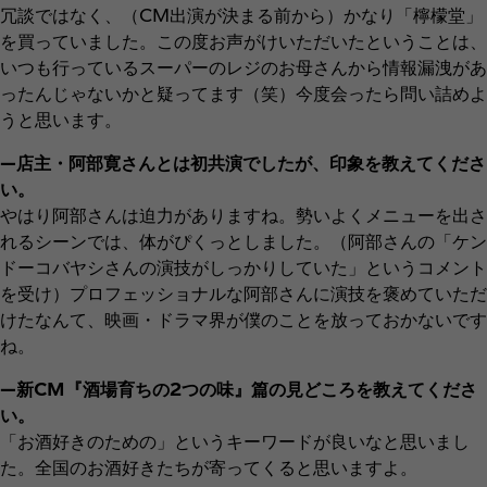
冗談ではなく、（CM出演が決まる前から）かなり「檸檬堂」
を買っていました。この度お声がけいただいたということは、
いつも行っているスーパーのレジのお母さんから情報漏洩があ
ったんじゃないかと疑ってます（笑）今度会ったら問い詰めよ
うと思います。
―店主・阿部寛さんとは初共演でしたが、印象を教えてくださ
い。
やはり阿部さんは迫力がありますね。勢いよくメニューを出さ
れるシーンでは、体がぴくっとしました。（阿部さんの「ケン
ドーコバヤシさんの演技がしっかりしていた」というコメント
を受け）プロフェッショナルな阿部さんに演技を褒めていただ
けたなんて、映画・ドラマ界が僕のことを放っておかないです
ね。
―新CM『酒場育ちの2つの味』篇の見どころを教えてくださ
い。
「お酒好きのための」というキーワードが良いなと思いまし
た。全国のお酒好きたちが寄ってくると思いますよ。