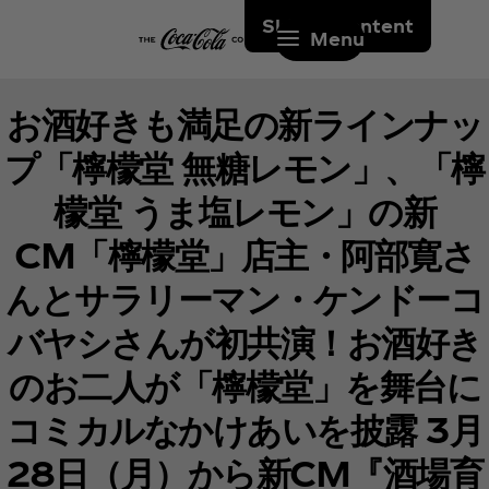
Skip to content
Menu
お酒好きも満足の新ラインナッ
プ「檸檬堂 無糖レモン」、「檸
檬堂 うま塩レモン」の新
CM「檸檬堂」店主・阿部寛さ
んとサラリーマン・ケンドーコ
バヤシさんが初共演！お酒好き
のお二人が「檸檬堂」を舞台に
コミカルなかけあいを披露 3月
28日（月）から新CM『酒場育