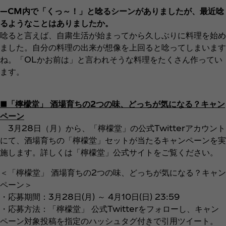
―CM内で「くっ～！」と唸るシーンがありましたが、最近唸
るようなことはありましたか。
唸ると言えば、自粛生活が始まってから久しぶりに料理を始め
ました。自分の料理の出来が想像を上回ると唸ってしまいます
ね。「OLかお前は」と言われそうな料理をたくさん作ってい
ます。
■「檸檬堂」 酒場育ちの2つの味、どっちが気になる？キャン
ペーン
3月28日（月）から、「檸檬堂」の公式Twitterアカウント
にて、酒場育ちの「檸檬堂」セットが当たるキャンペーンを実
施します。詳しくは「檸檬堂」公式サイトをご覧ください。
＜「檸檬堂」 酒場育ちの2つの味、どっちが気になる？キャン
ペーン＞
・応募期間：3月28日(月) ～ 4月10日(日) 23:59
・応募方法：「檸檬堂」 公式Twitterをフォローし、キャン
ペーン対象投稿を指定のハッシュタグ付きで引用ツイート。