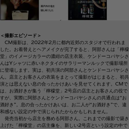
＜撮影エピソード＞
CM撮影は、2022年2月に都内近郊のスタジオで行われま
した。お着替えとヘアメイクが完了すると、阿部さんは「檸檬
堂」のイメージカラーの濃紺の店主衣装、ケンドーコバヤシさ
んはYシャツに赤いネクタイのサラリーマンルックで撮影場所
に登場します。実は、初共演の阿部さんとケンドーコバヤシさ
ん。店主とお客さんの衣装をまとって撮影がはじまると、初共
演とは思えない息の合ったかけあいを見せてくれます。CMで
は、お酒好きが集う「檸檬堂」2号店の店主とお客さんの役で
すが、実際に阿部さんとケンドーコバヤシさんの共通点は“お
酒好き”。息の合ったかけあいは、お二人が“お酒好き”で、違
和感ない設定の中で演じられたからかもしれません。
発売当初から店主を務める阿部さん。これまでの撮影で築き
上げた「檸檬堂」の店主像を、新しい2号店という設定の中で