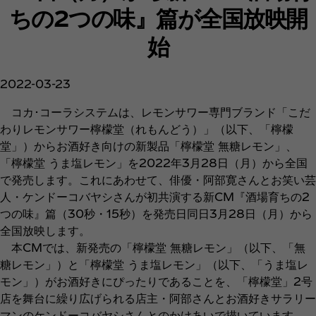
ちの2つの味』篇が全国放映開
始
2022-03-23
コカ･コーラシステムは、レモンサワー専門ブランド「こだ
わりレモンサワー檸檬堂（れもんどう）」（以下、「檸檬
堂」）からお酒好き向けの新製品「檸檬堂 無糖レモン」、
「檸檬堂 うま塩レモン」を2022年3月28日（月）から全国
で発売します。これにあわせて、俳優・阿部寛さんとお笑い芸
人・ケンドーコバヤシさんが初共演する新CM『酒場育ちの2
つの味』篇（30秒・15秒）を発売日同日3月28日（月）から
全国放映します。
本CMでは、新発売の「檸檬堂 無糖レモン」（以下、「無
糖レモン」）と「檸檬堂 うま塩レモン」（以下、「うま塩レ
モン」）がお酒好きにぴったりであることを、「檸檬堂」2号
店を舞台に繰り広げられる店主・阿部さんとお酒好きサラリー
マンのケンドーコバヤシさんとのかけあいで描いています。