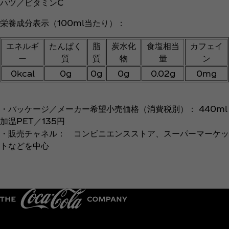
ハツ／ビタミンC
栄養成分表示（100ml当たり）：
エネルギ
たんぱく
脂
炭水化
食塩相当
カフェイ
ー
質
質
物
量
ン
0kcal
0g
0g
0g
0.02g
0mg
・パッケージ／メーカー希望小売価格（消費税別）： 440ml
加温PET／135円
・販売チャネル： コンビニエンスストア、スーパーマーケッ
トなどを中心