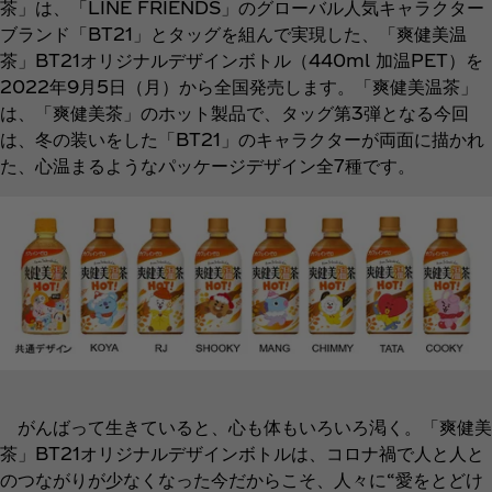
茶」は、「LINE FRIENDS」のグローバル人気キャラクター
ブランド「BT21」とタッグを組んで実現した、「爽健美温
茶」BT21オリジナルデザインボトル（440ml 加温PET）を
2022年9月5日（月）から全国発売します。「爽健美温茶」
は、「爽健美茶」のホット製品で、タッグ第3弾となる今回
は、冬の装いをした「BT21」のキャラクターが両面に描かれ
た、心温まるようなパッケージデザイン全7種です。
がんばって生きていると、心も体もいろいろ渇く。「爽健美
茶」BT21オリジナルデザインボトルは、コロナ禍で人と人と
のつながりが少なくなった今だからこそ、人々に“愛をとどけ