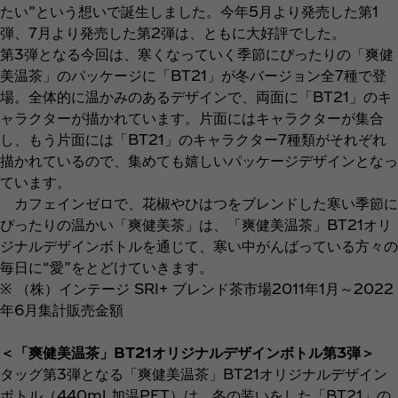
たい”という想いで誕生しました。今年5月より発売した第1
弾、7月より発売した第2弾は、ともに大好評でした。
第3弾となる今回は、寒くなっていく季節にぴったりの「爽健
美温茶」のパッケージに「BT21」が冬バージョン全7種で登
場。全体的に温かみのあるデザインで、両面に「BT21」のキ
ャラクターが描かれています。片面にはキャラクターが集合
し、もう片面には「BT21」のキャラクター7種類がそれぞれ
描かれているので、集めても嬉しいパッケージデザインとなっ
ています。
カフェインゼロで、花椒やひはつをブレンドした寒い季節に
ぴったりの温かい「爽健美茶」は、「爽健美温茶」BT21オリ
ジナルデザインボトルを通じて、寒い中がんばっている方々の
毎日に“愛”をとどけていきます。
※ （株）インテージ SRI+ ブレンド茶市場2011年1月～2022
年6月集計販売金額
＜「爽健美温茶」BT21オリジナルデザインボトル第3弾＞
タッグ第3弾となる「爽健美温茶」BT21オリジナルデザイン
ボトル（440ml 加温PET）は、冬の装いをした「BT21」の