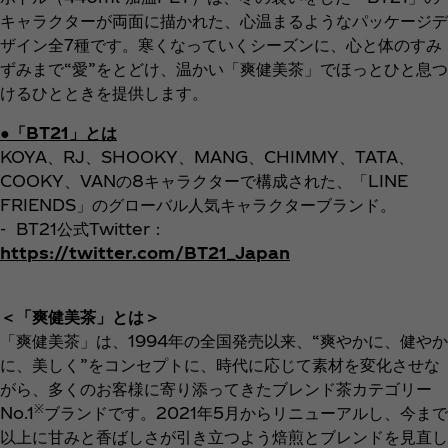
キャラクターが両面に描かれた、心温まるようなパッケージデ
ザイン全7種です。寒くなっていくシーズンに、心と体のすみ
ずみまで“愛”をとどけ、温かい「爽健美茶」でほっとひと息つ
けるひとときを提供します。
●「BT21」とは
KOYA、RJ、SHOOKY、MANG、CHIMMY、TATA、
COOKY、VANの8キャラクターで構成された、「LINE
FRIENDS」のグローバル人気キャラクターブランド。
- BT21公式Twitter：
https://twitter.com/BT21_Japan
＜「爽健美茶」とは＞
「爽健美茶」は、1994年の全国発売以来、“爽やかに、健やか
に、美しく”をコンセプトに、時代に応じて素材を変化させな
がら、多くのお客様に寄り添ってきたブレンド茶カテゴリー
※
No.1
ブランドです。2021年5月からリニューアルし、今まで
以上に甘みと香ばしさが引き立つよう焙煎とブレンドを見直し