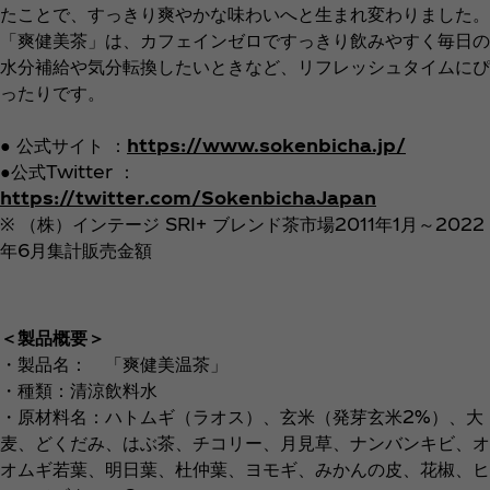
たことで、すっきり爽やかな味わいへと生まれ変わりました。
「爽健美茶」は、カフェインゼロですっきり飲みやすく毎日の
水分補給や気分転換したいときなど、リフレッシュタイムにぴ
ったりです。
● 公式サイト ：
https://www.sokenbicha.jp/
●公式Twitter ：
https://twitter.com/SokenbichaJapan
※ （株）インテージ SRI+ ブレンド茶市場2011年1月～2022
年6月集計販売金額
＜製品概要＞
・製品名： 「爽健美温茶」
・種類：清涼飲料水
・原材料名：ハトムギ（ラオス）、玄米（発芽玄米2%）、大
麦、どくだみ、はぶ茶、チコリー、月見草、ナンバンキビ、オ
オムギ若葉、明日葉、杜仲葉、ヨモギ、みかんの皮、花椒、ヒ