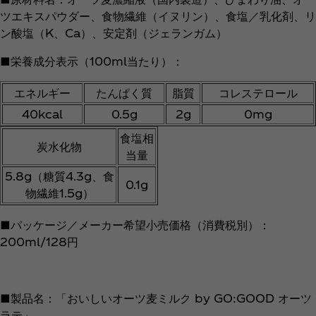
ツエキスパウダー、食物繊維（イヌリン）、食塩／乳化剤、リ
ン酸塩（K、Ca）、安定剤（ジェランガム）
■栄養成分表示（100ml当たり）：
エネルギー
たんぱく質
脂質
コレステロール
40kcal
0.5g
2g
0mg
食塩相
炭水化物
当量
5.8g（糖質4.3g、食
0.1g
物繊維1.5g）
■パッケージ／メーカー希望小売価格（消費税別）：
200ml/128円
■製品名：「おいしいオーツ麦ミルク by GO:GOOD オーツ
ラテ」