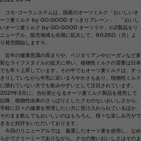
コカ･コーラシステムは、国産のオーツミルク「おいしいオ
ーツ麦ミルク by GO:GOOD すっきりプレーン」、「おいし
いオーツ麦ミルク by GO:GOOD オーツラテ」の2製品をリ
ニューアル、販売地域も全国に拡大して、9月26日（月）よ
り発売開始します※。
近年の健康意識の高まりや、ベジタリアンやビーガンなど多
彩なライフスタイルの拡大に伴い、植物性ミルクの需要は日本
でも年々上昇しています。その中でもオーツ麦ミルクは、すっ
きりしていながら牛乳に近いまろやかさもあり、植物性ミルク
に慣れていない方でも飲みやすいとして注目されています。
2021年3月に、当社初となるオーツ麦ミルク製品を発売して
以降、植物性由来のさっぱりとしたクセのないおいしさから、
手軽に日々の健康を管理したい方に受け入れられているほか、
そのまま飲んでもおいしいのはもちろん、様々な楽しみ方がで
きると好評をいただいております。
今回のリニューアルでは、厳選したオーツ麦を使用し、なめ
らかでクリーミーでありながら、クセの無いおいしさはそのま