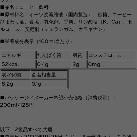
■品名：コーヒー飲料
■原材料名：オーツ麦濃縮液（国内製造）、砂糖、コーヒー、
ひまわり油、食塩／乳化剤、香料、リン酸塩（K、Ca）、セ
ルロース、安定剤（ジェランガム、カラギナン）
■栄養成分表示（100ml当たり）：
エネルギー
たんぱく質
脂質
コレステロール
52kcal
0.4g
2g
0mg
炭水化物
食塩相当量
8.2g
0.1g
■パッケージ／メーカー希望小売価格（消費税別）：
200ml/128円
以下、2製品すべて共通
■発売日：2022年9月26日（月） ※一部チャネルをのぞく