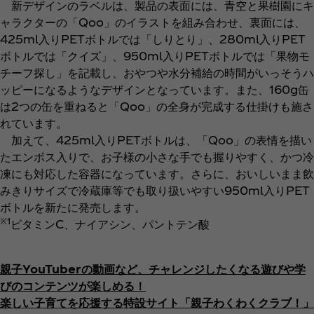
新デザインのラベルは、製品の表面には、青空と果樹園にキ
ャラクターの「Qoo」のイラストを組み合わせ、裏面には、
425ml入りPETボトルでは「しりとり」、280ml入りPET
ボトルでは「クイズ」、950ml入りPETボトルでは「果物モ
チーフ探し」を記載し、おやつや水分補給の時間がいっそうハ
ッピーになるようなデザインとなっています。また、160g缶
は2つの缶を重ねると「Qoo」の全身が完成する仕掛けも施さ
れています。
加えて、425ml入りPETボトルは、「Qoo」の表情を描い
たエンボス入りで、お子様の小さな手でも握りやすく、かつ冷
凍にも対応した容器になっています。さらに、おいしいまま飲
みきりサイズで冷蔵庫等でも取り扱いやすい950ml入りPET
ボトルを新たに発売します。
※1
ビタミンC、ナイアシン、パントテン酸
親子YouTuberの動画など、チャレンジしたくなる遊びや学
びのコンテンツが楽しめる！
楽しい子育てを応援する特設サイト「親子わくわくクラブ！」