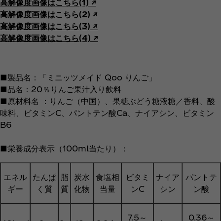
高解像度画像はこちら(1) ↗︎
高解像度画像はこちら(2) ↗︎
高解像度画像はこちら(3) ↗︎
高解像度画像はこちら(4) ↗︎
■製品名：「ミニッツメイド Qoo りんご」
■品名：20％りんご果汁入り飲料
■原材料名 ：りんご（中国）、果糖ぶどう糖液糖／香料、酸
味料、ビタミンC、パントテン酸Ca、ナイアシン、ビタミン
B6
■栄養成分表示（100ml当たり）：
エネル
たんぱ
脂
炭水
食塩相
ビタミ
ナイア
パントテ
ギー
く質
質
化物
当量
ンC
シン
ン酸
7.5～
0.36～