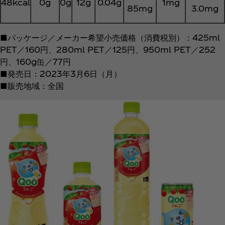
48kcal
0g
0g
12g
0.04g
1mg
85mg
3.0mg
■パッケージ／メーカー希望小売価格（消費税別）：425ml
PET／160円、280ml PET／125円、950ml PET／252
円、160g缶／77円
■発売日：2023年3月6日（月）
■販売地域：全国