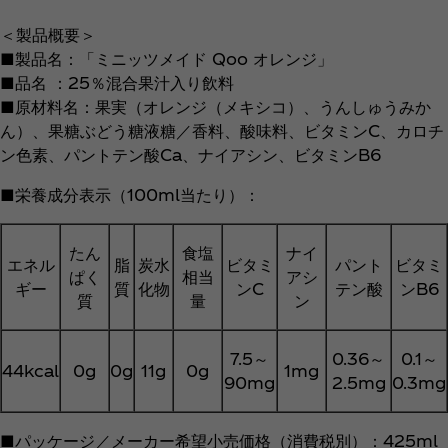
＜製品概要＞
■製品名：「ミニッツメイド Qoo オレンジ」
■品名 ：25％混合果汁入り飲料
■原材料名：果実（オレンジ（メキシコ）、うんしゅうみか
ん）、果糖ぶどう糖液糖／香料、酸味料、ビタミンC、カロチ
ン色素、パントテン酸Ca、ナイアシン、ビタミンB6
■栄養成分表示（100ml当たり）：
たん
食塩
ナイ
エネル
脂
炭水
ビタミ
パント
ビタミ
ぱく
相当
アシ
ギー
質
化物
ンC
テン酸
ンB6
質
量
ン
7.5～
0.36～
0.1～
44kcal
0g
0g
11g
0g
1mg
90mg
2.5mg
0.3mg
■パッケージ／メーカー希望小売価格（消費税別）：425ml