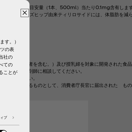
ドを、摂取目安量（1本、500ml）当たり0.1mg含有しま
まれます。ローズヒップ由来ティリロサイドには、体脂肪を減
ます。）
ツの表
ません。
当社の
計画している者を含む。）及び授乳婦を対象に開発された食品
べての
合は医師、薬剤師に相談してください。
ることが
談してください。
る旨を表示するものとして、消費者庁長官に届出された もの
ません。
ィブ