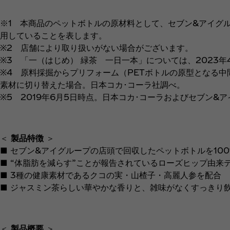
※1 本商品のペットボトルの原材料として、セブン&アイグル
用していることを表します。
※2 店舗により取り扱いがない場合がございます。
※3 「一（はじめ） 緑茶 一日一本」については、2023
※4 原料採掘からプリフォーム（PETボトルの原型となる中
素材に切り替えた場合。日本コカ･コーラ社調べ。
※5 2019年6月5日時点。日本コカ･コーラおよびセブン&
＜
製品特徴
＞
■ セブン&アイグループの店頭で回収したペットボトルを10
■ “体脂肪を減らす”ことが報告されているローズヒップ由来
■ 3種の健康素材であるクコの実・山楂子・高麗人参を配合
■ ジャスミン茶らしい華やかな香りと、雑味がなくすっきり
＜
製品概要
＞