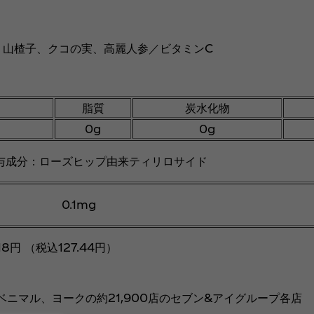
、山楂子、クコの実、高麗人参／ビタミンC
脂質
炭水化物
0g
0g
与成分：ローズヒップ由来ティリロサイド
0.1mg
8円 （税込127.44円）
ベニマル、ヨークの約21,900店のセブン&アイグループ各店