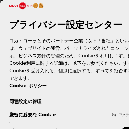
■ 届出番号：H545
■ 機能性関与成分および含有量：ローズヒップ由来ティリロサイ
■ 届出表示：本品にはローズヒップ由来ティリロサイドが含
ています。
プライバシー設定センター
【摂取の方法】1日1本を目安にお召し上がりください。
コカ・コーラとそのパートナー企業（以下「当社」といい
【摂取上の注意】1日の摂取目安量を守ってください。
は、ウェブサイトの運営、パーソナライズされたコンテン
・食生活は、主食、主菜、副菜を基本に、食事のバランスを。
・本品は、疾病の診断、治療、予防を目的としたものではあり
示、ビジネス方針の管理のため、Cookieを利用します。
・本品は、疾病に罹患している者、未成年者、妊産婦（妊娠を
Cookie利用に関する詳細は、以下をご参照ください。す
・疾病に罹患している場合は医師に、医薬品を服用している場
Cookieを受け入れる、個別に選択する、すべてを拒否す
・体調に異変を感じた際は、速やかに摂取を中止し、医師に相
できます。
・本品は、事業者の責任において特定の保健の目的が期待でき
Cookie ポリシー
と異なり、消費者庁長官による個別審査を受けたものではあり
同意設定の管理
厳密に必要な Cookie
常にアクテ