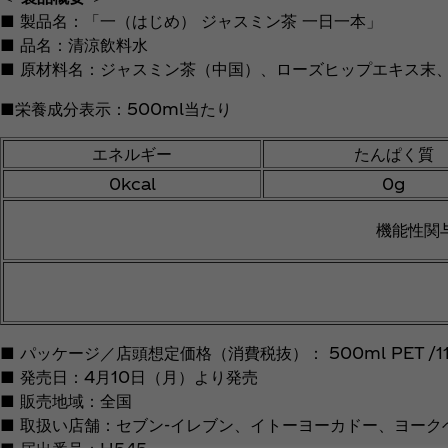
■ 製品名：「一（はじめ） ジャスミン茶 一日一本」
■ 品名：清涼飲料水
■ 原材料名：ジャスミン茶（中国）、ローズヒップエキス末
■栄養成分表示：500ml当たり
エネルギー
たんぱく質
0kcal
0g
機能性関
■ パッケージ／店頭想定価格（消費税抜）： 500ml PET /11
■ 発売日：4月10日（月）より発売
■ 販売地域：全国
■ 取扱い店舗：セブン‐イレブン、イトーヨーカドー、ヨーク