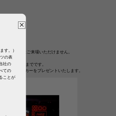
ます。）
0歳未満の方はご来場いただけません。
ツの表
当社の
とり様1日1杯までです。
べての
リジナルステッカーをプレゼントいたします。
ることが