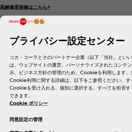
高解像度画像はこちら↗︎
【開催日時・場所】
日時：2023年4月11日（火）～16日（日）
プライバシー設定センター
平日 17:00〜21:00 / 土日 15:00〜20:00
場所：ZeroBase渋谷（東京都渋谷区道玄坂２丁目５−８）
コカ・コーラとそのパートナー企業（以下「当社」といい
※受付時に、顔写真付き身分証明書の提示をお願いします。2
は、ウェブサイトの運営、パーソナライズされたコンテン
※イベント実施時間は変更の可能性があります。
示、ビジネス方針の管理のため、Cookieを利用します。
※ご試飲いただける「ジャックダニエル&コカ･コーラ」はおひ
Cookie利用に関する詳細は、以下をご参照ください。す
※SNSにてイベントの様子を投稿していただいた方には、オ
Cookieを受け入れる、個別に選択する、すべてを拒否す
できます。
Cookie ポリシー
同意設定の管理