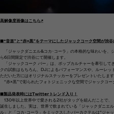
高解像度画像はこちら↗︎
■“音楽”と“赤×黒”をテーマにしたジャックコーク空間が渋谷
「ジャックダニエル&コカ･コーラ」の本格的な味わいを、ジ
ら6日間限定で渋谷にて開催します。
「ジャックコーク バー」は、ポップカルチャーを牽引してき
クの試飲はもちろん、DJによるパフォーマンスや、ルーレッ
ただいた方にはオリジナルステッカーをプレゼントいたします
“赤×黒”で彩られたフォトジェニックな空間でジャックコー
■製品発表時にはTwitterトレンド入り！
130年以上世界中で愛される2社がタッグを組んだことで、
誕生しました。実は、世界で飲まれている「ジャックダニエル」
ル」と「コカ･コーラ」をミックスしたバーカクテルは“ジャ