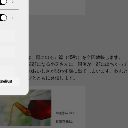
る』篇（15秒）
このおいしさは、顔に出る』篇（15秒）を全国放映します。
だ後、思わず笑顔になる小芝さんに、同僚が「顔に出ちゃって
からこそ、そのおいしさが思わず顔に出てしまいます。飲むと
いうメッセージとともに発信します。