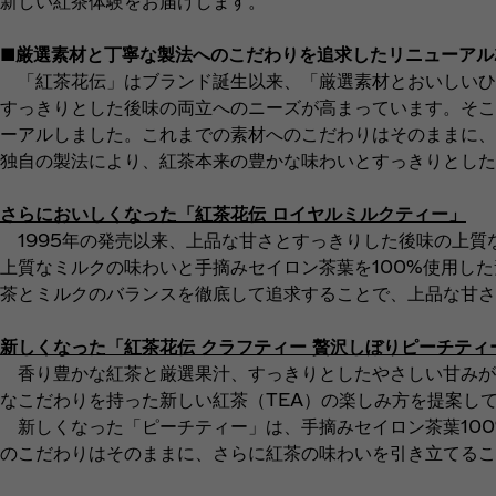
新しい紅茶体験をお届けします。
■厳選素材と丁寧な製法へのこだわりを追求したリニューアル
「紅茶花伝」はブランド誕生以来、「厳選素材とおいしいひ
すっきりとした後味の両立へのニーズが高まっています。そこ
ーアルしました。これまでの素材へのこだわりはそのままに、
独自の製法により、紅茶本来の豊かな味わいとすっきりとした
さらにおいしくなった「紅茶花伝 ロイヤルミルクティー」
1995年の発売以来、上品な甘さとすっきりした後味の上質
上質なミルクの味わいと手摘みセイロン茶葉を100%使用し
茶とミルクのバランスを徹底して追求することで、上品な甘さ
新しくなった「紅茶花伝 クラフティー 贅沢しぼりピーチティ
香り豊かな紅茶と厳選果汁、すっきりとしたやさしい甘みが好評
なこだわりを持った新しい紅茶（TEA）の楽しみ方を提案し
新しくなった「ピーチティー」は、手摘みセイロン茶葉100
のこだわりはそのままに、さらに紅茶の味わいを引き立てるこ