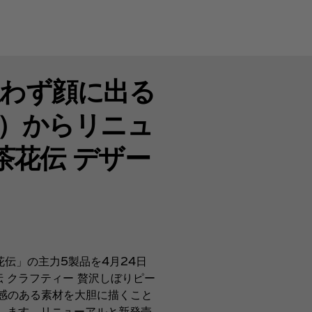
思わず顔に出る
月）からリニュ
茶花伝 デザー
伝」の主力5製品を4月24日
 クラフティー 贅沢しぼりピー
感のある素材を大胆に描くこと
します。リニューアルと新発売