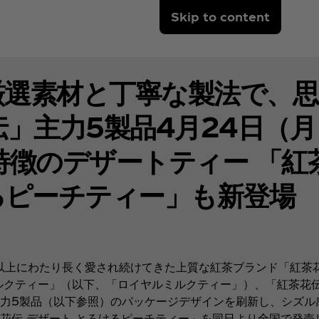
Skip to content
厳選素材と丁寧な製法で、
伝」主力5製品4月24日（
特徴のデザートティー 「紅
るピーチティー」も新登場
以上にわたり長く愛され続けてきた上質な紅茶ブランド「紅茶花
ルクティー」（以下、「ロイヤルミルクティー」）、「紅茶花伝
力5製品（以下参照）のパッケージデザインを刷新し、シズル
花伝 デザート とろけるピーチティー」を同日より全国で発売