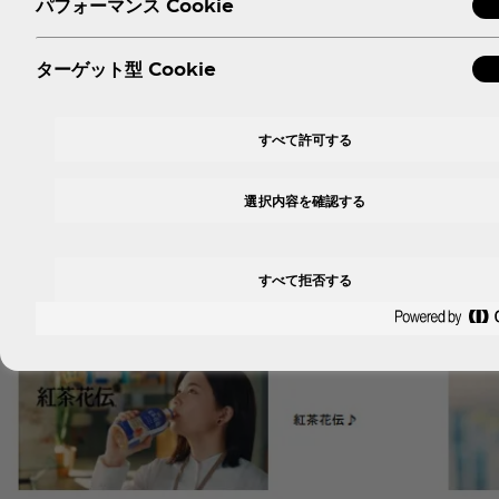
パフォーマンス Cookie
ターゲット型 Cookie
高解像度画像はこちら↗︎
すべて許可する
■女優・小芝風花さん出演の新CM『このおいしさは、顔に出
選択内容を確認する
4月25日（火）から女優・小芝風花さんが出演する新CM『
オフィスで新しくなった「紅茶花伝」を飲む小芝さん。飲ん
ティーポットで丁寧に淹れたようなおいしさの「紅茶花伝」だ
すべて拒否する
る「紅茶花伝」のおいしさを「このおいしさは、顔に出る」と