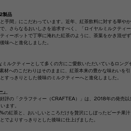
2製品
と手間」にこだわっています。近年、紅茶飲料に対する華やか
で、さらなるおいしさを追求すべく、「ロイヤルミルクティー
ティーポットで丁寧に淹れた紅茶のように、茶葉をかき混ぜず
後味へと進化しました。
なミルクティーとして多くの方にご愛飲いただいているロングセ
た素材へのこだわりはそのままに、紅茶本来の豊かな味わいを
とすっきりとした後味のミルクティーへと進化しました。
ー」
の「クラフティー（CRAFTEA）」は、2018年の発売以
ています。
%の紅茶と、おいしいところだけを贅沢にしぼったピーチ果汁
とでよりすっきりとした後味に仕上げました。