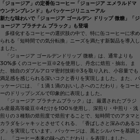
「ジョージア」の定番缶コーヒー「ジョージア エメラルドマ
ウンテンブレンド」もパッケージリニューアル
新たな味わいで「ジョージア ゴールデン ドリップ 微糖」「ジ
ョージア プラチナム ブラック」も登場
多様化するコーヒーの選択肢の中で、特に缶コーヒーに求め
られる「短時間での気分転換」ニーズを満たす新製品を導入し
ました。
「ジョージア ゴールデンドリップ 微糖」は、通常よりも
30%多くのコーヒー豆※2を使用し、丹念に焙煎・抽出。ま
た、独自のダブルアロマ密封技術※3を取り入れ、小容量でも
満足感を感じられる深いコクと香りを実現しました。また、パ
ッケージには、「１滴１滴のおいしさへのこだわり」をコーヒ
ーのドリップシズルで印象的に表現しました。
「ジョージア プラチナムブラック」は、厳選されたブラジ
ル産最高等級豆※4だけを100％使用し、深煎り・中煎り・浅
煎りの３種類の焙煎度で焙煎することで、短時間でのアタマと
カラダをシャキッとさせてくれる、「香ばしさと深みのあるコ
ク」を実現しています。パッケージは、黒とシルバーを基調と
し、「コーヒー本来の味へのこだわり」を表現しました。