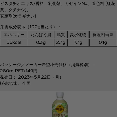
ピスタチオエキス/香料、乳化剤、カゼインNa、着色料 (紅花
黄、クチナシ)、
安定剤(カラギナン)
栄養成分表示（100g当たり）：
エネルギー
たんぱく質
脂質
炭水化物
食塩相当量
56kcal
0.3g
2.7g
7.7g
0.1g
パッケージ／メーカー希望小売価格（消費税別）：
280mlPET/149円
発売日： 2023年5月22日（月）
販売地域： 全国