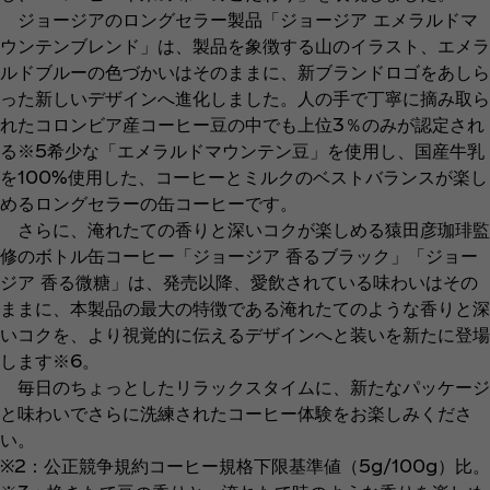
ジョージアのロングセラー製品「ジョージア エメラルドマ
ウンテンブレンド」は、製品を象徴する山のイラスト、エメラ
ルドブルーの色づかいはそのままに、新ブランドロゴをあしら
った新しいデザインへ進化しました。人の手で丁寧に摘み取ら
れたコロンビア産コーヒー豆の中でも上位3％のみが認定され
る※5希少な「エメラルドマウンテン豆」を使用し、国産牛乳
を100%使用した、コーヒーとミルクのベストバランスが楽し
めるロングセラーの缶コーヒーです。
さらに、淹れたての香りと深いコクが楽しめる猿田彦珈琲監
修のボトル缶コーヒー「ジョージア 香るブラック」「ジョー
ジア 香る微糖」は、発売以降、愛飲されている味わいはその
ままに、本製品の最大の特徴である淹れたてのような香りと深
いコクを、より視覚的に伝えるデザインへと装いを新たに登場
します※6。
毎日のちょっとしたリラックスタイムに、新たなパッケージ
と味わいでさらに洗練されたコーヒー体験をお楽しみくださ
い。
※2：公正競争規約コーヒー規格下限基準値（5g/100g）比。