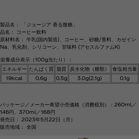
製品名： 「ジョージア 香る微糖」
品名： コーヒー飲料
原材料名： 牛乳(国内製造)、コーヒー、砂糖/香料、カゼイン
Na、乳化剤、シリコーン、甘味料 (アセスルファムK)
栄養成分表示（100g当たり）：
エネルギー
たんぱく質
脂質
炭水化物（糖類）
食塩相当量
19kcal
0.6g
0.5g
3.0g(2.1g)
0.1g
パッケージ／メーカー希望小売価格（消費税別）：260ml／
146円、370ml／168円
発売日： 2023年5月22日（月）
販売地域： 全国