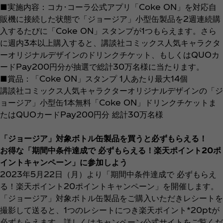
■実施内容：コカ･コーラ公式アプリ「Coke ON」を対応自
販機に接続した状態で「ジョージア」小型缶製品を2週連続購
入するたびに「Coke ON」スタンプが1つもらえます。さら
に週内3本以上購入すると、講談社コミックス人気キャラクタ
ーオリジナルデザインのドリンクチケット、もしくはQUOカ
ードPay200円分が抽選で総計30万名様に当たります。
■賞品：「Coke ON」スタンプ 1人あたり最大14個
講談社コミックス人気キャラクターオリジナルデザインの「ジ
ョージア」小型缶1本無料「Coke ON」ドリンクチケットま
たはQUOカードPay200円分 総計30万名様
「ジョージア」対象ボトル缶製品を買うと必ずもらえる！
お得な「期間中条件達成で 必ずもらえる！楽天ポイント20ポ
イントキャンペーン」に参加しよう
2023年5月22日（月）より「期間中条件達成で 必ずもらえ
る！楽天ポイント20ポイントキャンペーン」を開催します。
「ジョージア」対象ボトル缶製品をご購入いただきレシートを
撮影して送ると、1つのレシートにつき楽天ポイント*20ptが
必ずもらえます。詳しくはキャンペーン公式サイトをご覧くだ