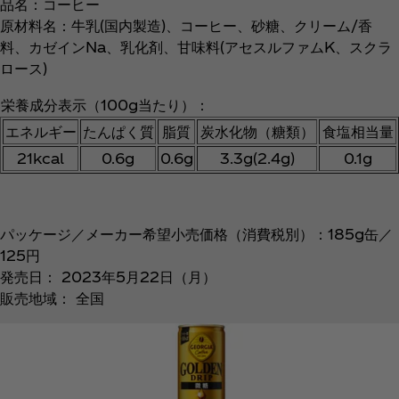
品名：コーヒー
原材料名：牛乳(国内製造)、コーヒー、砂糖、クリーム/香
料、カゼインNa、乳化剤、甘味料(アセスルファムK、スクラ
ロース)
栄養成分表示（100g当たり）：
エネルギー
たんぱく質
脂質
炭水化物（糖類）
食塩相当量
21kcal
0.6g
0.6g
3.3g(2.4g)
0.1g
パッケージ／メーカー希望小売価格（消費税別）：185g缶／
125円
発売日： 2023年5月22日（月）
販売地域： 全国