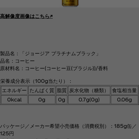
高解像度画像はこちら↗︎
製品名：「ジョージア プラチナムブラック」
品名：コーヒー
原材料名：コーヒー(コーヒー豆(ブラジル))/香料
栄養成分表示（100g当たり）：
エネルギー
たんぱく質
脂質
炭水化物（糖類）
食塩相当量
0kcal
0g
0g
0.7g(0g)
0.06g
パッケージ／メーカー希望小売価格（消費税別）：185g缶／
125円