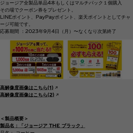
ジョージア全製品単品4本もしくはマルチパック１個購入
その場でクーポン券をプレゼント。
LINEポイント、PayPayポイント、楽天ポイントとしてチャ
ージ可能です。
応募期間 ：2023年9月4日（月）〜なくなり次第終了
高解像度画像はこちら(1)
↗︎
高解像度画像はこちら(2)
↗︎
＜製品概要＞
製品名：「ジョージア THE ブラック」
品名： コーヒー