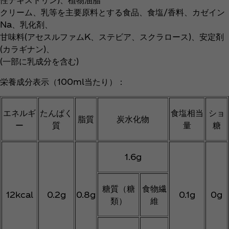
クリーム、乳等を主要原料とする食品、食塩/香料、カゼイン
Na、乳化剤、
甘味料(アセスルファムK、ステビア、スクラロース)、安定剤
(カラギナン)、
(一部に乳成分を含む)
栄養成分表示（100ml当たり）：
エネルギ
たんぱく
食塩相当
ショ
脂質
炭水化物
ー
質
量
糖
1.6g
糖質（糖
食物繊
12kcal
0.2g
0.8g
0.1g
0g
類）
維