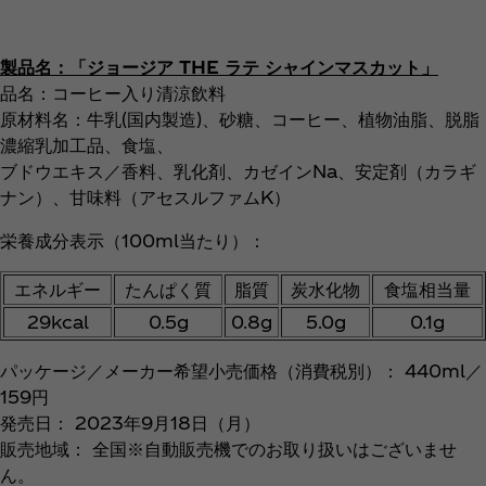
製品名：「ジョージア THE ラテ シャインマスカット」
品名：コーヒー入り清涼飲料
原材料名：牛乳(国内製造)、砂糖、コーヒー、植物油脂、脱脂
濃縮乳加工品、食塩、
ブドウエキス／香料、乳化剤、カゼインNa、安定剤（カラギ
ナン）、甘味料（アセスルファムK）
栄養成分表示（100ml当たり）：
エネルギー
たんぱく質
脂質
炭水化物
食塩相当量
29kcal
0.5g
0.8g
5.0g
0.1g
パッケージ／メーカー希望小売価格（消費税別）： 440ml／
159円
発売日： 2023年9月18日（月）
販売地域： 全国※自動販売機でのお取り扱いはございませ
ん。