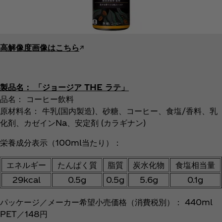
高解像度画像はこちら
↗︎
製品名： 「ジョージア THE ラテ」
品名： コーヒー飲料
原材料名： 牛乳(国内製造)、砂糖、コーヒー、食塩/香料、乳
化剤、カゼインNa、安定剤 (カラギナン)
栄養成分表示（100ml当たり）：
エネルギー
たんぱく質
脂質
炭水化物
食塩相当量
29kcal
0.5g
0.5g
5.6g
0.1g
パッケージ／メーカー希望小売価格（消費税別）： 440ml
PET／148円