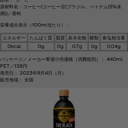
原材料名：コーヒー(コーヒー豆(ブラジル、ベトナム(5%未
満))／香料
栄養成分表示（100ml当たり）：
エネルギー
たんぱく質
脂質
炭水化物
糖類
食塩相当量
0kcal
0g
0g
0.7g
0g
0.04g
パッケージ／メーカー希望小売価格（消費税別）： 440ml
PET／138円
発売日： 2023年9月4日（月）
販売地域： 全国