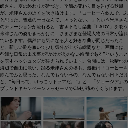
師さん。夏の終わりが近づき、季節の変わり目を告げる秋風
が、米津さんの近くを吹き抜けます。「コーヒーを飲んで、ふ
と思った。普通の一日なんて、きっとない。」という米津さん
のナレーションが流れると、書き下ろし楽曲「LADY」を歌う
米津さんの姿をきっかけに、さまざまな登場人物の日常が流れ
ていきます。偶然にも気になる人と好きな曲が同じだったこ
と、新しい靴を履いて少し気分が上がる瞬間など、画面には、
些細な日常の出来事が“かけがえのない瞬間である”ということ
を表すハッシュタグが添えられています。合間には、秋晴れの
海辺で自由に歌い、踊る米津さんの姿も。最後は「コーヒーを
飲んでふと思った、なんでもない私の、なんでもない日々だけ
ど、“毎日って、けっこうドラマだ。”」と、「ジョージア」の
ブランドキャンペーンメッセージでCMが締めくくられます。