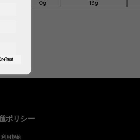
0g
13g
T/170円
種ポリシー
利用規約