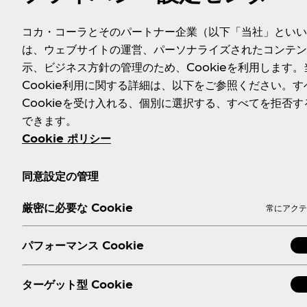
※2 シトラスの果実繊維入り
※3 2020年3月～2023年9月
コカ・コーラとそのパートナー企業（以下「当社」といい
は、ウェブサイトの運営、パーソナライズされたコンテン
示、ビジネス方針の管理のため、Cookieを利用します。
公式サイト／SNS
Cookie利用に関する詳細は、以下をご参照ください。す
・公式サイト：
https://www.fanta.jp/premier
Cookieを受け入れる、個別に選択する、すべてを拒否す
・X（旧Twitter）：
https://www.twitter.com/Fanta
できます。
・Instagram ：
https://www.instagram.com/fanta_
Cookie ポリシー
同意設定の管理
＜製品概要＞
■製品名：ファンタ レモンプレミア ハニー
厳密に必要な Cookie
常にアクテ
■品名：10％レモン果汁入り飲料（炭酸ガス入り）
■果汁含有量：10％
■原材料名：果糖ぶどう糖液糖（国内製造）、レモン、オレン
パフォーマンス Cookie
■栄養成分表示（100ml当たり）：
ターゲット型 Cookie
エネルギー
たんぱく質