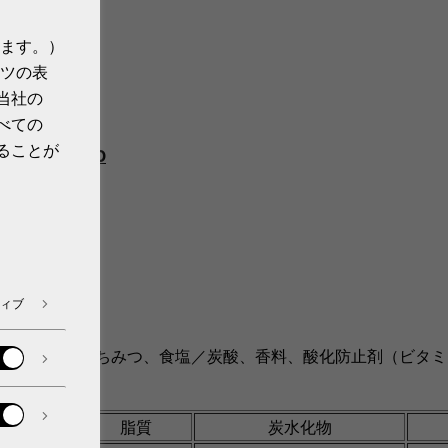
ます。）
ツの表
当社の
べての
ることが
_Japan?s=20
japan/
ィブ
ジパルプ、はちみつ、食塩／炭酸、香料、酸化防止剤（ビタミ
脂質
炭水化物