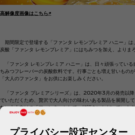
高解像度画像はこちら↗︎
期間限定で登場する「ファンタ レモンプレミア ハニー」は
炭酸「ファンタ レモンプレミア」にはちみつを加え、よりま
「ファンタ レモンプレミア ハニー」は、日々頑張っている
ちみつフレーバーの炭酸飲料です。行事ごとも増え甘いものが
「大人のファンタ」をお供にお楽しみください。
「ファンタ プレミアシリーズ」は、2020年3月の発売以
でいただくため、贅沢で大人向けの味わいある製品を展開してい
ない大人向けの「ファンタ」として、好評をいただいています
※1 フルーツ炭酸飲料カテゴリーNo.1：インテージSRI+ 
プライバシー設定センター
販売金額、販売本数シェア