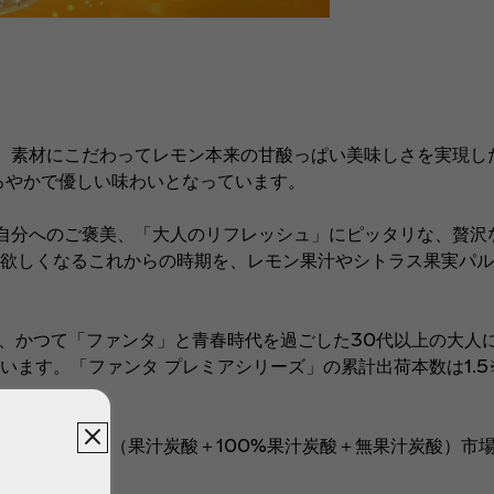
、素材にこだわってレモン本来の甘酸っぱい美味しさを実現し
ろやかで優しい味わいとなっています。
自分へのご褒美、「大人のリフレッシュ」にピッタリな、贅沢
欲しくなるこれからの時期を、レモン果汁やシトラス果実パル
降、かつて「ファンタ」と青春時代を過ごした30代以上の大人
ます。「ファンタ プレミアシリーズ」の累計出荷本数は1.5
。
フルーツ炭酸飲料（果汁炭酸＋100%果汁炭酸＋無果汁炭酸）市場 