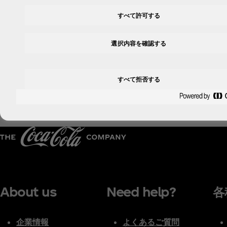
52kcal
0g
すべて許可する
■パッケージ／メーカー希望小売価格（消費税別）：380mlPE
■発売日：2023年10月30日（月）
選択内容を確認する
■販売地域：全国
すべて拒否する
About us
Need help?
各
企業情報
よくあるご質問