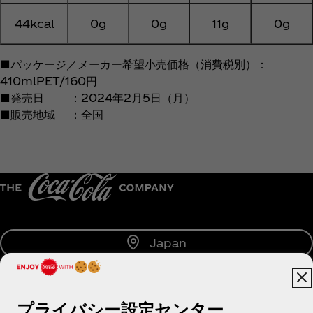
44kcal
0g
0g
11g
0g
■パッケージ／メーカー希望小売価格（消費税別）：
410mlPET/160円
■発売日 ：2024年2月5日（月）
■販売地域 ：全国
Japan
プライバシー設定センター