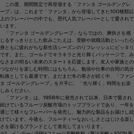
この度、期間限定で再登場する「ファンタ ゴールデングレ
ープ」は、これまで「ファンタ」から登場してきた100種類以
上のフレーバーの中でも、歴代人気フレーバーとして愛されて
います。
「ファンタ ゴールデングレープ」ならではの、爽快さを感
じるすっきりとした飲みごたえは、受験や就職活動といった心
身ともに疲れがちな新生活シーズンのリフレッシュにピッタリ
です。また、ゴールドでキラキラと光り輝くパッケージで、み
なさまの明るい未来のスタートを応援します。友人や家族との
つながりを楽しむ時間にはもちろん、勉強や仕事の合間の気分
転換としても最適です。まだまだ冬の寒さが続く中、「ファン
タ ゴールデングレープ」を片手に、「光り輝く」時間をお楽
しみください。
「ファンタ」は、1958年に発売されて以来、日本で愛され
続けているフルーツ炭酸市場のトップブランドであり、一年を
通じて様々なフレーバーを発売し、魅力的な製品をお届けし続
けています。今後も、フルーティーなおいしさとはじける楽し
さを届けるブランドとして進化してまいります。
※1 インテージSRI+フルーツ炭酸飲料（果汁炭酸＋100%果