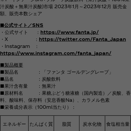
汁炭酸＋無果汁炭酸)市場 2023年1月～2023年12月 販売金
額、販売本数シェア
■公式サイト／SNS
・公式サイト ：
https://www.fanta.jp/
・X ：
https://twitter.com/Fanta_Japan
・Instagram ：
https://www.instagram.com/fanta_japan/
■製品概要
■製品名 ：「ファンタ ゴールデングレープ」
■品名 ：炭酸飲料
■果汁含有量 ：無果汁
■原材料名 ：果糖ぶどう糖液糖（国内製造）／炭酸、香
料、酸味料、保存料（安息香酸Na）、カラメル色素
■栄養成分表示（100ml当たり）：
エネルギー
たんぱく質
脂質
炭水化物
食塩相当量