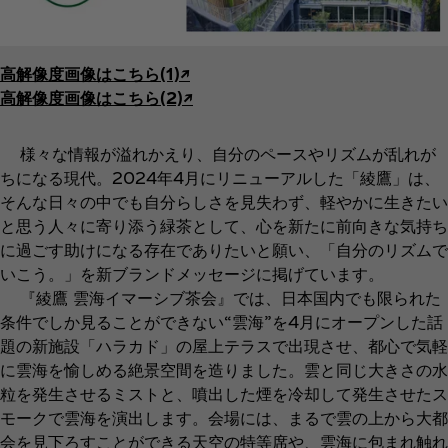
高解像度画像はこちら(1)↗︎
高解像度画像はこちら(2)↗︎
様々な情報が溢れかえり、自分のペースやリズムが乱れが
ちになる現代。2024年4月にリニューアルした「綾鷹」は、
そんな日々の中でも自分らしさを見失わず、軽やかに生きたい
と思う人々に寄り添う緑茶として、心を新たに前向きな気持ち
に過ごす助けになる存在でありたいと願い、「自分のリズムで
いこう。」を新ブランドメッセージに掲げています。
『綾鷹 雲海イマーシブ茶会』では、日本国内でも限られた
条件でしか見ることができない“雲海”を4月にオープンした話
題の新施設「ハラカド」の屋上テラスで出現させ、都心で気軽
に雲海を愉しめる絶景空間を造りました。雲と同じ大きさの水
粒を発生させるミストと、噴出した煙を冷却して発生させたス
モークで雲海を演出します。会場には、まるで雲の上から大都
会を見下ろすことができる天空の特等席や、雲海に包まれ触れ