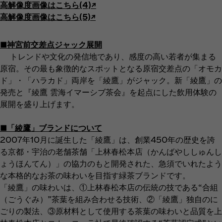
高解像度画像はこちら(4)↗︎
高解像度画像はこちら(5)↗︎
■神宮前交差点ジャック展開
トレンドや文化の発信地であり、感度の高い若者が集まる
原宿。その最も象徴的なスポットとなる原宿交差点の「オモカ
ド」・「ハラカド」両岸を「綾鷹」がジャック。新「綾鷹」の
発売と『綾鷹 雲海イマーシブ茶会』を起点にした飲用体験の
展開を盛り上げます。
■「綾鷹」ブランドについて
2007年10月に誕生した「綾鷹」は、創業450年の歴史を誇
る京都・宇治の老舗茶舗「上林春松本店（かんばやししゅんし
ょうほんてん）」の協力のもと開発された、急須でいれたよう
な本格的なお茶の味わいを目指す緑茶ブランドです。
「綾鷹」の味わいは、①上林春松本店の伝統の技である“合組
（ごうぐみ）”茶葉を組み合わせる技術、②「綾鷹」独自のに
ごりの製法、③原材料として使用する茶葉の味わいと品質を上