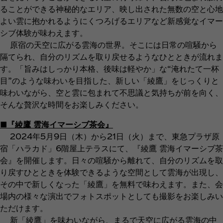
ることができる神秘的なエリア、映し出された無数の空と心地
よい雲に抱かれるようにくつろげるエリアなど新感覚なイマー
シブ体験が味わえます。
原宿の天空に広がる雲海の世界。そこには日常の喧騒から
隔てられ、自分のリズムを取り戻せるようなひとときが流れま
す。「旨みはしっかり本格、後味は軽やか」な“淹れたて一杯
目”のような味わいを目指した、新しい「綾鷹」をじっくりと
味わいながら、空と雲に包まれて不思議と気持ちが前を向く、
そんな贅沢な時間をお楽しみください。
■『綾鷹 雲海イマーシブ茶会』
2024年5月9日（木）から21日（火）まで、東急プラザ原
宿「ハラカド」6階屋上テラスにて、『綾鷹 雲海イマーシブ茶
会』を開催します。日々の喧騒から離れて、自分のリズムを取
り戻すひとときを体験できるような空間として雲海が出現し、
その中で新しくなった「綾鷹」を無料で味わえます。また、会
場内の様々な演出でフォトスポットとしても撮影をお楽しみい
ただけます。
新「綾鷹」を味わいながら、まるで天空に広がる雲海の中