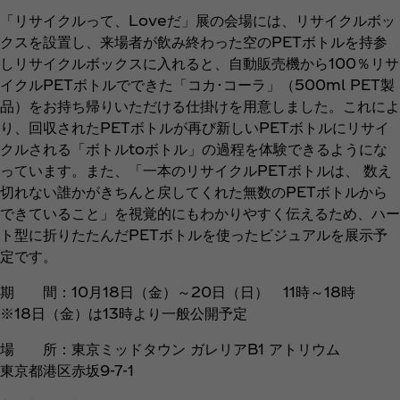
「リサイクルって、Loveだ」展の会場には、リサイクルボッ
クスを設置し、来場者が飲み終わった空のPETボトルを持参
しリサイクルボックスに入れると、自動販売機から100％リサ
イクルPETボトルでできた「コカ･コーラ」（500ml PET製
品）をお持ち帰りいただける仕掛けを用意しました。これによ
り、回収されたPETボトルが再び新しいPETボトルにリサイ
クルされる「ボトルtoボトル」の過程を体験できるようにな
っています。また、「一本のリサイクルPETボトルは、 数え
切れない誰かがきちんと戻してくれた無数のPETボトルから
できていること」を視覚的にもわかりやすく伝えるため、ハー
ト型に折りたたんだPETボトルを使ったビジュアルを展示予
定です。
期 間：10月18日（金）～20日（日） 11時～18時
※18日（金）は13時より一般公開予定
場 所：東京ミッドタウン ガレリアB1 アトリウム
東京都港区赤坂9-7-1