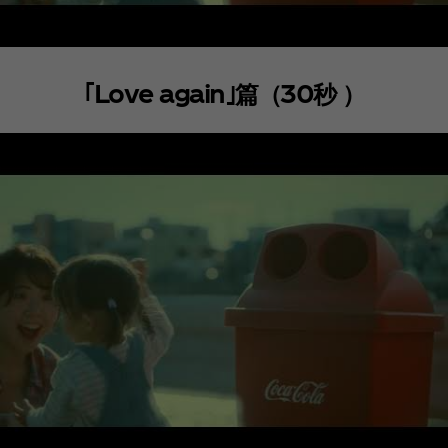
｢Love again｣篇（30秒 ）