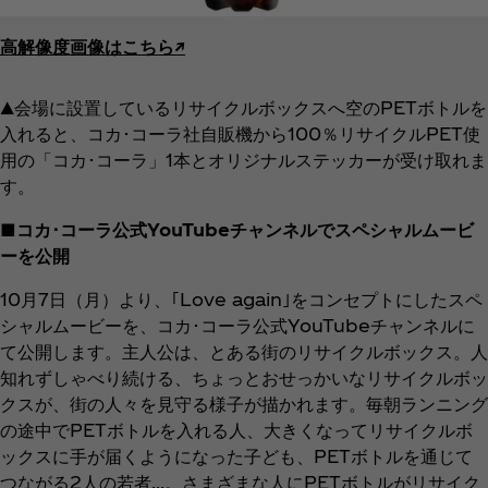
高解像度画像はこちら↗︎
▲会場に設置しているリサイクルボックスへ空のPETボトルを
入れると、コカ･コーラ社自販機から100％リサイクルPET使
用の「コカ･コーラ」1本とオリジナルステッカーが受け取れま
す。
■
コカ･コーラ公式YouTubeチャンネルでスペシャルムービ
ーを公開
10月7日（月）より、｢Love again｣をコンセプトにしたスペ
シャルムービーを、コカ･コーラ公式YouTubeチャンネルに
て公開します。主人公は、とある街のリサイクルボックス。人
知れずしゃべり続ける、ちょっとおせっかいなリサイクルボッ
クスが、街の人々を見守る様子が描かれます。毎朝ランニング
の途中でPETボトルを入れる人、大きくなってリサイクルボ
ックスに手が届くようになった子ども、PETボトルを通じて
つながる2人の若者…。さまざまな人にPETボトルがリサイク