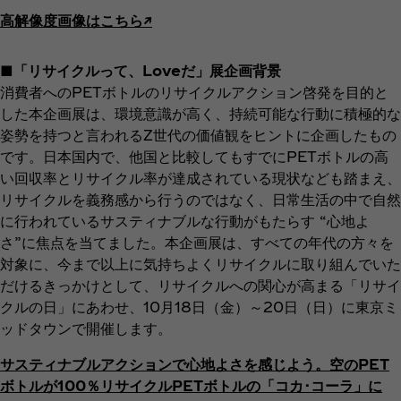
高解像度画像はこちら↗︎
■
「リサイクルって、Loveだ」展企画背景
消費者へのPETボトルのリサイクルアクション啓発を目的と
した本企画展は、環境意識が高く、持続可能な行動に積極的な
姿勢を持つと言われるZ世代の価値観をヒントに企画したもの
です。日本国内で、他国と比較してもすでにPETボトルの高
い回収率とリサイクル率が達成されている現状なども踏まえ、
リサイクルを義務感から行うのではなく、日常生活の中で自然
に行われているサスティナブルな行動がもたらす “心地よ
さ”に焦点を当てました。本企画展は、すべての年代の方々を
対象に、今まで以上に気持ちよくリサイクルに取り組んでいた
だけるきっかけとして、リサイクルへの関心が高まる「リサイ
クルの日」にあわせ、10月18日（金）～20日（日）に東京ミ
ッドタウンで開催します。
サスティナブルアクションで心地よさを感じよう。空のPET
ボトルが100％リサイクルPETボトルの「コカ･コーラ」に