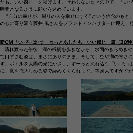
たも、いい感じ」を掲げます。せわしない日々の中で、「い･
時間となるように願いを込めています。
“自分の幸せが、周りの人を幸せにする”という信念のもと
の心に寄り添う藤井 風さんをブランドアンバサダーに迎え、
新CM「い･ろ･は･す きっとあしたも、いい感じ」篇（30
晴れ渡った午後、湖の桟橋を歩きながら、水面のきらめきや
て口ずさむ姿は、まさにありのまま。そして、空や湖の青さに
す。ボトルを太陽の光にかざし、すーっと流れ込む「い･ろ･は
に、風を抱きしめる姿で締めくくられます。等身大ですがす