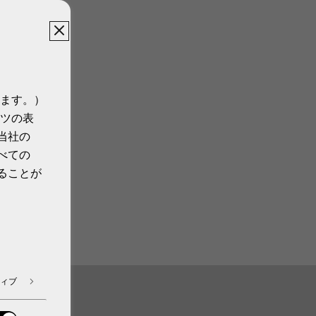
ます。）
ツの表
当社の
べての
ることが
ィブ