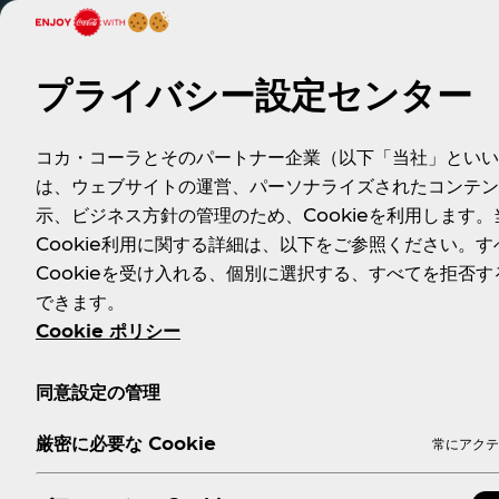
高解像度画像はこちら(1) ↗︎
プライバシー設定センター
高解像度画像はこちら(2) ↗︎
高解像度画像はこちら(3) ↗︎
高解像度画像はこちら(4) ↗︎
コカ・コーラとそのパートナー企業（以下「当社」といい
高解像度画像はこちら(5) ↗︎
は、ウェブサイトの運営、パーソナライズされたコンテン
高解像度画像はこちら(6) ↗︎
示、ビジネス方針の管理のため、Cookieを利用します。
高解像度画像はこちら(7) ↗︎
Cookie利用に関する詳細は、以下をご参照ください。す
高解像度画像はこちら(8) ↗︎
高解像度画像はこちら(9) ↗︎
Cookieを受け入れる、個別に選択する、すべてを拒否す
高解像度画像はこちら(10) ↗︎
できます。
Cookie ポリシー
コカ･コーラ 公式 YouTube URL：
「い･ろ･は･す きっとあしたも、いい感じ」篇（30秒）
同意設定の管理
厳密に必要な Cookie
常にアクテ