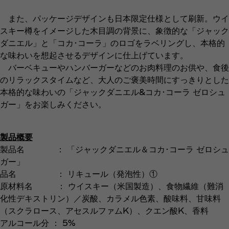
また、パッケージデザインも日本限定仕様として刷新。ウイ
スキー樽をイメージした木目調の背景に、象徴的な「ジャック
ダニエル」と「コカ･コーラ」のロゴをラベリングし、本格的
な味わいを想起させるデザインに仕上げています。
バーベキューやハンバーガーなどのお肉料理のお供や、食後
のリラックスタイムなど、大人のご褒美時間にすっきりとした
本格的な味わいの「ジャックダニエル&コカ･コーラ ゼロシュ
ガー」をお楽しみください。
製品概要
製品名 ： 「ジャックダニエル＆コカ･コーラ ゼロシュ
ガー」
品名 ： リキュール（発泡性）①
原材料名 ： ウイスキー（米国製造）、食物繊維（難消
化性デキストリン）／炭酸、カラメル色素、酸味料、甘味料
（スクラロース、アセスルファムK）、クエン酸K、香料
アルコール分 ： 5%