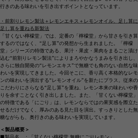
行きのある味わいを引き出すポイントとなっています。
・前割りレモン製法＋レモンエキス＋レモンオイル。足し算に
足し算を重ねる新製法
「甘くない檸檬堂」では、定番の「檸檬堂」から甘さを引き算
するのではなく、“足し算”の発想から生まれました。「檸檬
堂」シリーズの特徴である、果汁・果皮・果肉をまるごと漬け
込む“前割りレモン製法”によりまろやかなうまみを引き出し、
さらに独自開発の“レモンエキス”で無糖でも角のない自然な味
わいを実現してきました。今回そこに、香り高く本格的なレモ
ンの味わいを演出する“レモンオイル”を新たにプラス。従来の
こだわりにさらなる“足し算”を重ね、レモン本来の味わいや香
りを余すことなく引き出しました。また、「甘くない檸檬堂」
の特徴である「にごり」は、レモンならではの果実感を際立た
せるだけでなく、厚みのある見た目を演出。すっきりとした無
糖ながらも、奥行きのある味わいを実現しています。
＜製品概要＞
■製品名 ：「甘くない檸檬堂 無糖にごりレモン」