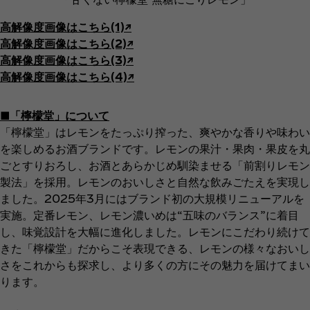
高解像度画像はこちら(1)↗︎
高解像度画像はこちら(2)↗︎
高解像度画像はこちら(3)↗︎
高解像度画像はこちら(4)↗︎
■「檸檬堂」について
「檸檬堂」はレモンをたっぷり搾った、爽やかな香りや味わい
を楽しめるお酒ブランドです。レモンの果汁・果肉・果皮を丸
ごとすりおろし、お酒とあらかじめ馴染ませる「前割りレモン
製法」を採用。レモンのおいしさと自然な飲みごたえを実現し
ました。2025年3月にはブランド初の大規模リニューアルを
実施。定番レモン、レモン濃いめは“五味のバランス”に着目
し、味覚設計を大幅に進化しました。レモンにこだわり続けて
きた「檸檬堂」だからこそ表現できる、レモンの様々なおいし
さをこれからも探求し、より多くの方にその魅力を届けてまい
ります。