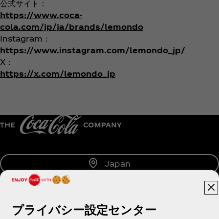
公式サイト：
https://www.coca-
cola.com/jp/ja/brands/lemondo
Instagram：
https://www.instagram.com/lemondo_jp/
X：
https://x.com/lemondo_jp
Japan
プライバシー設定センター
About us