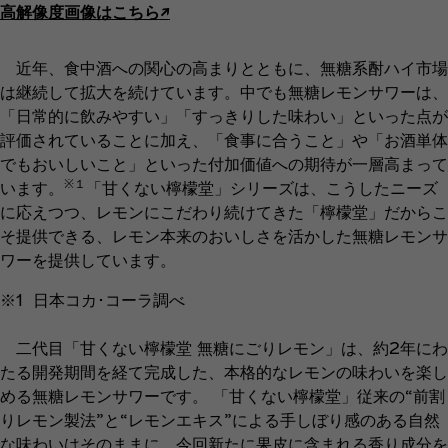
高解像度画像はこちら↗︎
近年、食中酒への関心の高まりとともに、無糖系酎ハイ市場
は継続して拡大を続けています。中でも無糖レモンサワーは、
「日常的に飲みやすい」「すっきりした味わい」といった点が
評価されていることに加え、「食事に合うこと」や「お酒単体
でもおいしいこと」といった付加価値への期待が一層高まって
※１
います。
「甘くない檸檬堂」シリーズは、こうしたニーズ
に応えつつ、レモンにこだわり続けてきた「檸檬堂」だからこ
そ提供できる、レモン本来のおいしさを活かした無糖レモンサ
ワーを提供しています。
※1 日本コカ･コーラ調べ
二代目「甘くない檸檬堂 無糖にごりレモン」は、約2年にわ
たる開発期間を経て完成した、本格的なレモンの味わいを楽し
める無糖レモンサワーです。 「甘くない檸檬堂」従来の“前割
りレモン製法”と“レモンエキス”による手しぼり感のある自然
な味わいはそのままに、今回新たに果皮に含まれる香り成分を