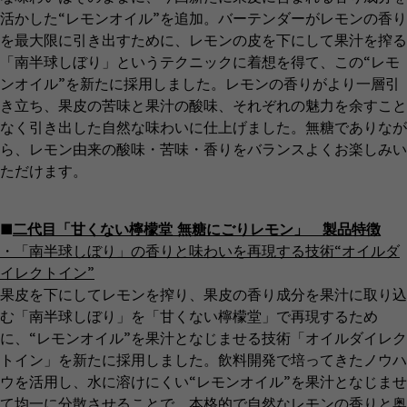
活かした“レモンオイル”を追加。バーテンダーがレモンの香り
を最大限に引き出すために、レモンの皮を下にして果汁を搾る
「南半球しぼり」というテクニックに着想を得て、この“レモ
ンオイル”を新たに採用しました。レモンの香りがより一層引
き立ち、果皮の苦味と果汁の酸味、それぞれの魅力を余すこと
なく引き出した自然な味わいに仕上げました。無糖でありなが
ら、レモン由来の酸味・苦味・香りをバランスよくお楽しみい
ただけます。
■
二代目「甘くない檸檬堂 無糖にごりレモン」 製品特徴
・「南半球しぼり」の香りと味わいを再現する技術“オイルダ
イレクトイン”
果皮を下にしてレモンを搾り、果皮の香り成分を果汁に取り込
む「南半球しぼり」を「甘くない檸檬堂」で再現するため
に、“レモンオイル”を果汁となじませる技術「オイルダイレク
トイン」を新たに採用しました。飲料開発で培ってきたノウハ
ウを活用し、水に溶けにくい“レモンオイル”を果汁となじませ
て均一に分散させることで、本格的で自然なレモンの香りと奥