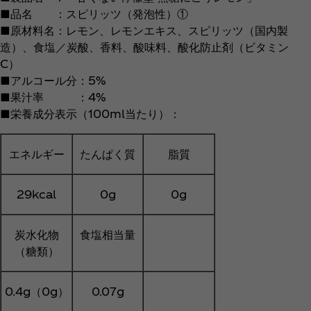
■品名 ：スピリッツ（発泡性）①
■原材料名：レモン、レモンエキス、スピリッツ（国内製
造）、食塩／炭酸、香料、酸味料、酸化防止剤（ビタミン
C）
■アルコール分：5%
■果汁率 ：4%
■栄養成分表示（100ml当たり）：
エネルギー
たんぱく質
脂質
29kcal
0g
0g
炭水化物
食塩相当量
（糖類）
0.4g（0g）
0.07g