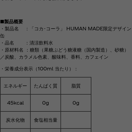
■製品概要
・製品名 ：「コカ･コーラ」 HUMAN MADE限定デザイン
缶
・品名 ：清涼飲料水
・原材料名 ：糖類（果糖ぶどう糖液糖（国内製造）、砂糖）
／炭酸、カラメル色素、酸味料、香料、カフェイン
・栄養成分表示（100ml 当たり）：
エネルギー
たんぱく質
脂質
45kcal
0g
0g
炭水化物
食塩相当量