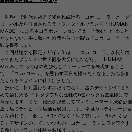
高解像度画像はこちら(2)↗︎
世界中で世代を超えて愛され続ける「コカ･コーラ」と、グ
ローバルから注目されるライフスタイルブランド「HUMAN
MADE」による本コラボレーションでは、「飲む」だけにと
どまらない、手に取った瞬間から心が躍る「コカ･コーラ」体
験を提案します。
今回登場する限定デザイン缶は、「コカ･コーラ」が長年培
ってきたブランドの世界観を大切にしながら、「HUMAN
MADE」ならではの遊び心とストーリー性を表現すること
で、「コカ･コーラ」を思わず写真を撮りたくなる、持ち歩き
たくなるデザインに仕上げました。
ほかに、持ち運びやすさだけでなく、缶のデザインを“まと
めて楽しめる”コレクタブルな仕様の6缶パックも数量限定で
発売します。また、発売を記念してファミリーマート渋谷公園
通り店でラッピング店舗も展開します。今回のコラボレーショ
ンを通じて、「飲む」だけでなく「見て楽しい・持ちたくな
る」デザインの力で、いつもの「コカ･コーラ」にワクワクす
る新しいブランド体験をお届けします。