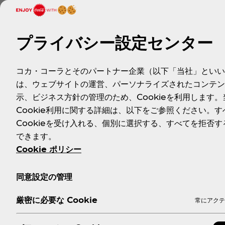
特典内容：「綾鷹」 650ml PET 1本 無料クーポン
※利用期間：2026年7月7日（火）～7月13日（月）
※最大2口応募可能
プライバシー設定センター
※レシート合算可能
※購入金額はお会計の翌日以降に反映いたします
※詳しくはアプリ内キャンペーンタブをご覧ください
コカ・コーラとそのパートナー企業（以下「当社」といい
※ギフト·予約·Webでの融入商品は対象外です
は、ウェブサイトの運営、パーソナライズされたコンテン
示、ビジネス方針の管理のため、Cookieを利用します。
Cookie利用に関する詳細は、以下をご参照ください。す
「おにぎり食堂 綾鷹屋」がキッチンカーになって5月18日（
Cookieを受け入れる、個別に選択する、すべてを拒否す
「綾鷹」とおにぎりを楽しんでいただくキャンペーンを5月1
できます。
案する「おにぎり食堂 綾鷹屋」キッチンカーも全国巡業をス
Cookie ポリシー
詳細は、「綾鷹」のキャンペーンサイトをご覧ください。
同意設定の管理
https://www.coca-cola.com/jp/ja/brands/ayata
厳密に必要な Cookie
常にアクテ