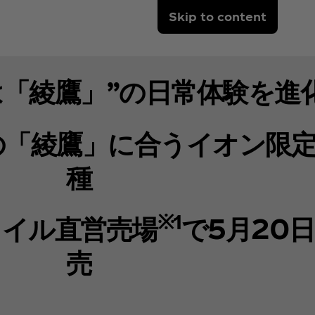
Skip to content
は「綾鷹」”の日常体験を進
の「綾鷹」に合うイオン限定
種
※1
タイル直営売場
で5月20
売