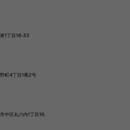
金）
丁目18-33
町4丁目1番2号
市中区丸の内1丁目16