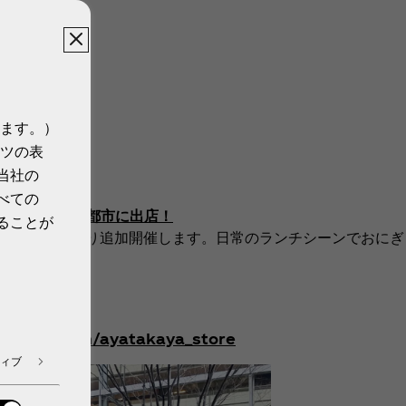
ます。）
ツの表
当社の
べての
月）より全国5都市に出店！
ることが
8日（月）より追加開催します。日常のランチシーンでおにぎ
タートします。
ka/campaign/ayatakaya_store
ィブ