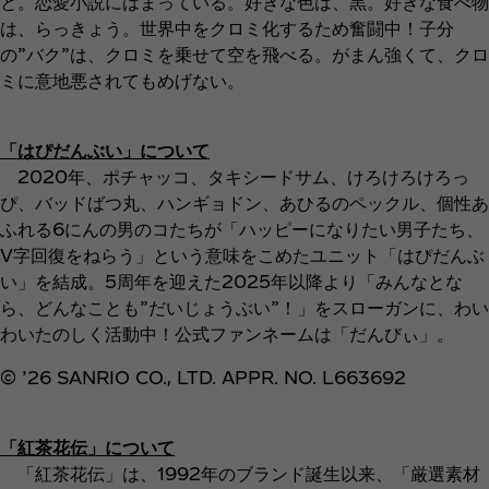
と。恋愛小説にはまっている。好きな色は、黒。好きな食べ物
は、らっきょう。世界中をクロミ化するため奮闘中！子分
の”バク”は、クロミを乗せて空を飛べる。がまん強くて、クロ
ミに意地悪されてもめげない。
「はぴだんぶい」について
2020年、ポチャッコ、タキシードサム、けろけろけろっ
ぴ、バッドばつ丸、ハンギョドン、あひるのペックル、個性あ
ふれる6にんの男のコたちが「ハッピーになりたい男子たち、
V字回復をねらう」という意味をこめたユニット「はぴだんぶ
い」を結成。5周年を迎えた2025年以降より「みんなとな
ら、どんなことも”だいじょうぶい”！」をスローガンに、わい
わいたのしく活動中！公式ファンネームは「だんびぃ」。
© ’26 SANRIO CO., LTD. APPR. NO. L663692
「紅茶花伝」について
「紅茶花伝」は、1992年のブランド誕生以来、「厳選素材