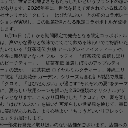
ュ」で、世界に心地よさをもたらしたいというブランドの想い
があります。2026年春に、世代を超えて愛されている株式会
社サンリオの「クロミ」「はぴだんぶい」との初のコラボレー
ションが実現し、この度第2弾となる限定コラボボトルが登場
します。
6月15日（月）から期間限定で発売となる限定コラボボトル
は、爽やかな香りと後味でごくごく飲める味わいでご好評いた
だいている「紅茶花伝 無糖 アールグレイアイスティー」や、
今春に新発売となったフルーツティー「紅茶花伝 厳選しぼり
のピーチティー」、「紅茶花伝 厳選しぼりのアップルティ
ー」のほか、「紅茶花伝 ロイヤルミルクティー」、沖縄エリ
ア限定「紅茶花伝 ガーデン」シリーズも含む計6製品で展開。
「クロミ」「はぴだんぶい」が過ごす“それぞれの夏”をテーマ
に、夏らしい飲用シーンを描いた全30種類のオリジナルデザ
インとなります。こんがり日焼けした「クロミ」や、夏を楽し
む「はぴだんぶい」を描いた可愛らしい世界観を通じて、毎日
に笑顔があふれる、より心地よい「ちょうどいいリフレッシ
ュ」をお届けします。
※一部先行発売／取り扱いのない店舗がございます。店舗への