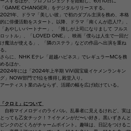
ースするほか、ソロプロジェクトを始動し、6月10日に
「GAME CHANGER」をデジタルリリースする。
2021年、ドラマ「美しい彼」で初のダブル主演を務め、本格
的に俳優活動をスタート。以降、ドラマ「南くんが恋人!?」、
「あやしいパートナー」、「推しが上司になりまして フルス
ロットル」、「LOVED ONE」、映画「僕らは人生で一回だ
け魔法が使える」、「隣のステラ」などの作品へ出演を重ね
る。
さらに、NHK Eテレ「超越ハピネス」でレギュラーMCを務
めるほか、
2024年には「2024年上半期 ViVi国宝級イケメンランキン
グ」NOW部門で1位を獲得し殿堂入り。
アーティスト業のみならず、活躍の幅を広げ続けている。
「クロミ」について
自称マイメロディのライバル。乱暴者に見えるけれど、実は
とっても乙女チック！？イケメンがだ〜い好き。黒いずきんと
ピンクのどくろがチャームポイント。趣味は、日記をつけるこ