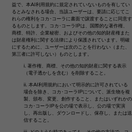
益で、本AI利用規約に規定されていないものを有してい
るとみなされる場合、当該ユーザーは、要請に応じてこ
れらの権利をコカ･コーラに書面で譲渡することに同意す
るものとします。コカ･コーラIPは、国際的な著作権、
商標、特許、企業秘密、およびその他の知的財産権また
は財産権利に関する法律により保護されています。明確
にするために、ユーザーは次のことを行わない（また、
第三者に許可しない）ものとします。
i. 著作権、商標、その他の知的財産に関する表示
（電子透かしを含む）を削除すること。
ii. 本AI利用規約において明示的に許可されている
場合を除き、コカ･コーラIPについて、派生物を複
製、頒布、変更、創作すること、またはいずれかの
コカ･コーラIPを公の場で表示し、公の場で実演
し、再出版し、ダウンロードし、保存し、または送
信すること。
iii. どのような時であっても、その他の方法で、コ