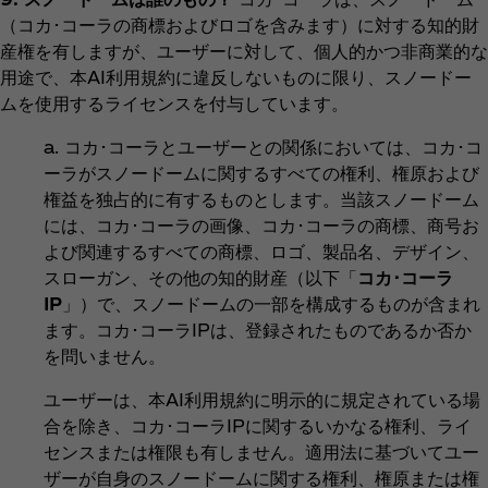
（コカ･コーラの商標およびロゴを含みます）に対する知的財
産権を有しますが、ユーザーに対して、個人的かつ非商業的な
用途で、本AI利用規約に違反しないものに限り、スノードー
ムを使用するライセンスを付与しています。
a. コカ･コーラとユーザーとの関係においては、コカ･コ
ーラがスノードームに関するすべての権利、権原および
権益を独占的に有するものとします。当該スノードーム
には、コカ･コーラの画像、コカ･コーラの商標、商号お
よび関連するすべての商標、ロゴ、製品名、デザイン、
スローガン、その他の知的財産（以下「
コカ･コーラ
IP
」）で、スノードームの一部を構成するものが含まれ
ます。コカ･コーラIPは、登録されたものであるか否か
を問いません。
ユーザーは、本AI利用規約に明示的に規定されている場
合を除き、コカ･コーラIPに関するいかなる権利、ライ
センスまたは権限も有しません。適用法に基づいてユー
ザーが自身のスノードームに関する権利、権原または権