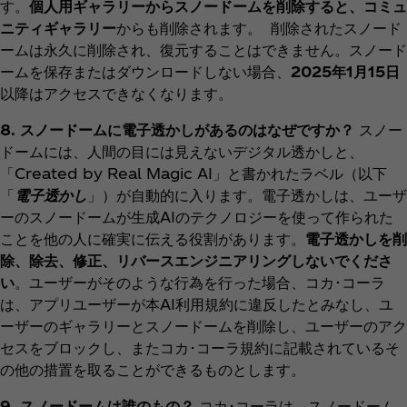
す。
個人用ギャラリーからスノードームを削除すると、コミュ
ニティギャラリー
からも削除されます。 削除されたスノード
ームは永久に削除され、復元することはできません。スノード
ームを保存またはダウンロードしない場合、
2025年1月15日
以降はアクセスできなくなります。
8. スノードームに電子透かしがあるのはなぜですか？
スノー
ドームには、人間の目には見えないデジタル透かしと、
「Created by Real Magic AI」と書かれたラベル（以下
「
電子透かし
」）が自動的に入ります。電子透かしは、ユーザ
ーのスノードームが生成AIのテクノロジーを使って作られた
ことを他の人に確実に伝える役割があります。
電子透かしを削
除、除去、修正、リバースエンジニアリングしないでくださ
い
。ユーザーがそのような行為を行った場合、コカ･コーラ
は、アプリユーザーが本AI利用規約に違反したとみなし、ユ
ーザーのギャラリーとスノードームを削除し、ユーザーのアク
セスをブロックし、またコカ･コーラ規約に記載されているそ
の他の措置を取ることができるものとします。
9. スノードームは誰のもの？
コカ･コーラは、スノードーム