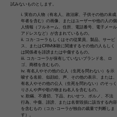
試みないものとします。
i. 実在の人物（有名人、政治家、子供その他の未成
年者を含む）の画像、またはユーザーや他の人の個
人情報（フルネーム、住所、電話番号、電子メール
アドレスなど）が含まれているもの。
ii. コカ･コーラもしくはその従業員、製品、サービ
ス、またはCRM体験に関連するその他の人もしく
は関係者を誹謗または中傷するもの。
iii. コカ･コーラが保有していないブランド名、ロ
ゴ、商標を含むもの。
iv. 有名人やその他の公人（生死を問わない）を示
唆する名前、似顔絵、声、その他の表示、または、
有名人やその他の公人（生死を問わない）のそっく
りさんや声や歌の物まね名人を含むもの。
v. 欺瞞、不適切、下品、わいせつ、ポルノ、不法
行為、中傷、誹謗、または名誉毀損に該当する内容
を含むもの（コカ･コーラが独自の裁量で判断しま
す）。