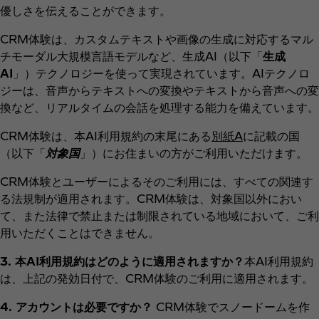
優しさを伝えることができます。
CRM体験は、カスタムテキストや画像の生成に対応するマル
チモーダル大規模言語モデルなど、生成AI（以下「
生成
AI
」）テクノロジーを使って実現されています。AIテクノロ
ジーは、音声からテキストへの変換やテキストから音声への変
換など、リアルタイムの会話を処理する能力を備えています。
CRM体験は、本AI利用規約の末尾にある
別紙A
に記載の国
（以下「
対象国
」）にお住まいの方がご利用いただけます。
CRM体験とユーザーによるそのご利用には、すべての関連す
る法規制が適用されます。CRM体験は、対象国以外におい
て、また法律で禁止または制限されている地域において、ご利
用いただくことはできません。
3. 本AI利用規約はどのように適用されますか？
本AI利用規約
は、上記の発効日付で、CRM体験のご利用に適用されます。
4. アカウントは必要ですか？
CRM体験でスノードームを作