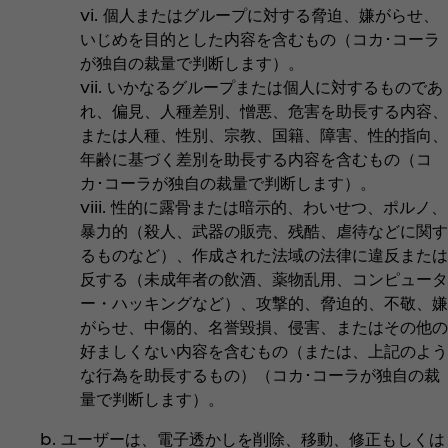
vi. 個人またはグループに対する脅迫、嫌がらせ、
いじめを目的とした内容を含むもの（コカ･コーラ
が独自の裁量で判断します）。
vii. いかなるグループまたは個人に対するものであ
れ、偏見、人種差別、憎悪、危害を助長する内容、
または人種、性別、宗教、国籍、障害、性的指向、
年齢に基づく差別を助長する内容を含むもの（コ
カ･コーラが独自の裁量で判断します）。
viii. 性的に露骨または暗示的、わいせつ、ポルノ、
暴力的（殺人、武器の販売、残酷、虐待などに関す
るものなど）、作成された法域の法律に違反または
反する（未成年者の飲酒、薬物乱用、コンピュータ
ー・ハッキングなど）、攻撃的、脅迫的、不敬、嫌
がらせ、中傷的、名誉毀損、侵害、またはその他の
好ましくない内容を含むもの（または、上記のよう
な行為を助長するもの）（コカ･コーラが独自の裁
量で判断します）。
b. ユーザーは、電子透かしを削除、移動、修正もしくは