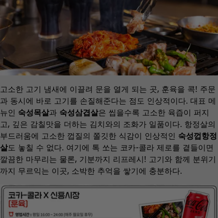
고소한 고기 냄새에 이끌려 문을 열게 되는 곳, 훈육을 콕! 주문
과 동시에 바로 고기를 손질해준다는 점도 인상적이다. 대표 메
뉴인
숙성목살
과
숙성삼겹살
은 씹을수록 고소한 육즙이 퍼지
고, 깊은 감칠맛을 더하는 김치와의 조화가 일품이다. 항정살의
부드러움에 고소한 껍질의 쫄깃한 식감이 인상적인
숙성껍항정
살
도 놓칠 수 없다. 여기에 톡 쏘는 코카-콜라 제로를 곁들이면
깔끔한 마무리는 물론, 기분까지 리프레시! 고기와 함께 분위기
까지 무르익는 이곳, 소박한 추억을 쌓기에 충분하다.