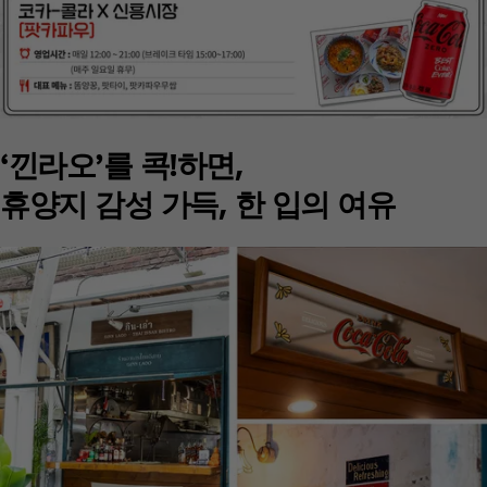
‘낀라오’를 콕!하면,
휴양지 감성 가득, 한 입의 여유