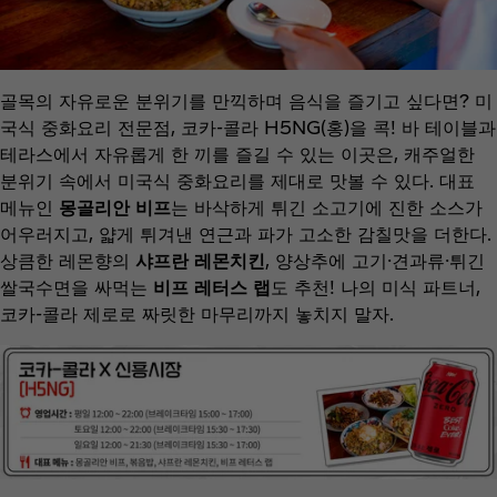
골목의 자유로운 분위기를 만끽하며 음식을 즐기고 싶다면? 미
국식 중화요리 전문점, 코카-콜라 H5NG(홍)을 콕! 바 테이블과
테라스에서 자유롭게 한 끼를 즐길 수 있는 이곳은, 캐주얼한
분위기 속에서 미국식 중화요리를 제대로 맛볼 수 있다. 대표
메뉴인
몽골리안 비프
는 바삭하게 튀긴 소고기에 진한 소스가
어우러지고, 얇게 튀겨낸 연근과 파가 고소한 감칠맛을 더한다.
상큼한 레몬향의
샤프란 레몬치킨
, 양상추에 고기·견과류·튀긴
쌀국수면을 싸먹는
비프 레터스 랩
도 추천! 나의 미식 파트너,
코카-콜라 제로로 짜릿한 마무리까지 놓치지 말자.