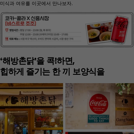
미식과 여유를 이곳에서 만나보자.
‘해방촌닭’을 콕!하면,
힙하게 즐기는 한 끼 보양식을