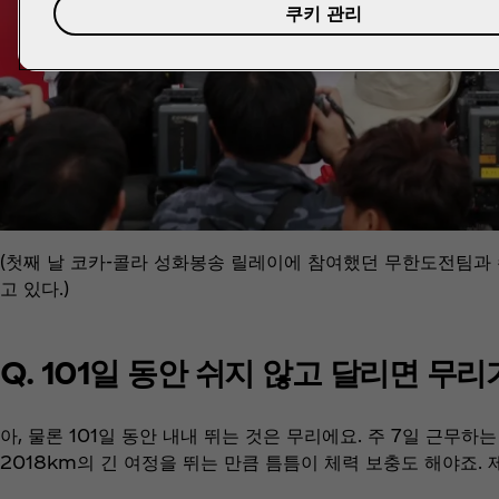
쿠키 관리
(첫째 날 코카-콜라 성화봉송 릴레이에 참여했던 무한도전팀과 
고 있다.)
Q. 101일 동안 쉬지 않고 달리면 무
아, 물론 101일 동안 내내 뛰는 것은 무리에요. 주 7일 근무하는
2018km의 긴 여정을 뛰는 만큼 틈틈이 체력 보충도 해야죠.