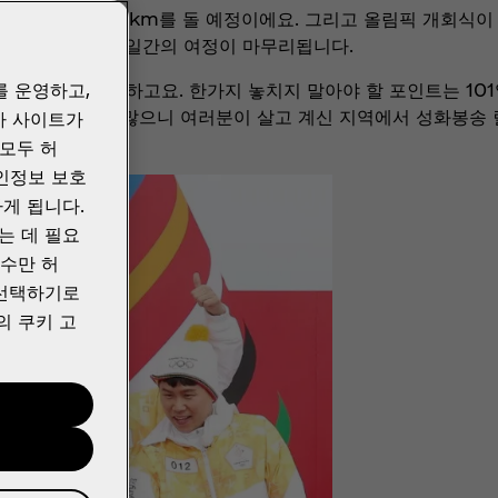
 17개 시도, 2018km를 돌 예정이에요. 그리고 올림픽 개회식이
저와 함께한 101일간의 여정이 마무리됩니다.
를 운영하고,
 올림픽을 응원하고요. 한가지 놓치지 말아야 할 포인트는 10
 하고, 즐길 거리가 많으니 여러분이 살고 계신 지역에서 성화봉
사 사이트가
하실 수 있어요.
“모두 허
개인정보 보호
게 됩니다.
는 데 필요
필수만 허
 선택하기로
의 쿠키 고