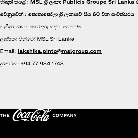
නිකුත් කළේ : MSL ශ්‍රී ලංකා; Publicis Groupe Sri Lanka
වෙනුවෙන් : කොකාකෝලා ශ්‍රී ලංකාවේ සිය 60 වන සංවත්සරය
වැඩිදුර මාධ්‍ය තොරතුරු සඳහා අමතන්න
ලක්ෂිකා පින්ටෝ MSL Sri Lanka
Email:
lakshika.pinto@mslgroup.com
දුරකථන: +94 77 984 1748