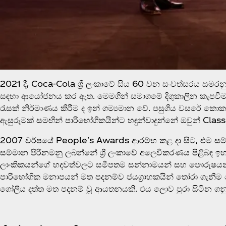
2021 දී, Coca‑Cola ශ්‍රී ලංකාවේ සිය 60 වන සංවත්සරය සමරනු
සඳහා ආයෝජනය කර ඇත. මෙමගින් සමාගමේ දිගුකාලීන කැපවීම ප
රැසක් නිර්මාණය කිරීම ද ඉන් ගම්‍යමාන වේ. පසුගිය වසරේ කොකා
ඇසුරුමක් සමඟින් පාරිභෝගිකයින්ට හඳුන්වාදුන්නේ ඔවුන් Cla
2007 වර්ෂයේ People's Awards ආරම්භ කළ දා සිට, එම සම්ම
සම්මාන පිරිනමනු ලබන්නේ ශ්‍රී ලංකාවේ අලෙවිකරණය පිළිබඳ ඉහ
ලාංකිකයන්ගේ හදවත්වලට සමීපතම සන්නාමයන් සහ පෞරුෂයන් හඳ
පාරිභෝගික මනාපයන් මත පදනම්ව ජයග්‍රාහකයින් තෝරා ගැනීම
ගෝලීය දත්ත මත පදනම් වූ ආයතනයකි. එය ලොව පුරා සිටින ගනුදෙ