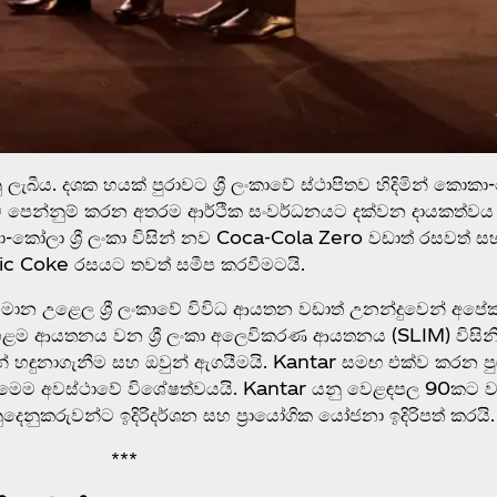
 ලැබීය. දශක හයක් පුරාවට ශ්‍රී ලංකාවේ ස්ථාපිතව හිදිමින් කො
ෙන්නුම් කරන අතරම ආර්ථික සංවර්ධනයට දක්වන දායකත්වය හා ඍ
-කෝලා ශ්‍රී ලංකා විසින් නව Coca‑Cola Zero වඩාත් රසවත් සහ
ssic Coke රසයට තවත් සමීප කරවීමටයි.
ාන උළෙල ශ්‍රී ලංකාවේ විවිධ ආයතන වඩාත් උනන්දුවෙන් අපේ
ළම ආයතනය වන ශ්‍රී ලංකා අලෙවිකරණ ආයතනය (SLIM) විසිනි. එහ
ුනාගැනීම සහ ඔවුන් ඇගයීමයි. Kantar සමඟ එක්ව කරන පුළුල
 මෙම අවස්ථාවේ විශේෂත්වයයි. Kantar යනු වෙළඳපල 90කට වඩ
නුකරුවන්ට ඉදිරිදර්ශන සහ ප්‍රායෝගික යෝජනා ඉදිරිපත් කරයි.
***