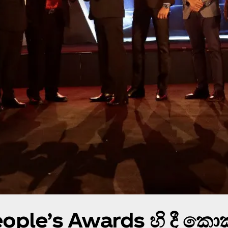
le’s Awards හි දී කොකා-