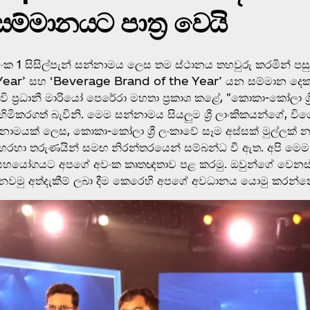
ම්මානයට පාත්‍ර වෙයි
ංක 1 සිසිල්පැන් සන්නාමය ලෙස තම ස්ථානය තහවුරු කරමින් පස
Year’ සහ ‘Beverage Brand of the Year’ යන සම්මාන දෙක
 ප්‍රධානී මාරියෝ පෙරේරා මහතා ප්‍රකාශ කළේ, "කොකා-කෝලා ශ්
ිමිකරගත් බැවිනි. මෙම සන්නාමය සියලුම ශ්‍රී ලාංකිකයන්ගේ,
මයක් ලෙස, කොකා-කෝලා ශ්‍රී ලංකාවේ සෑම අස්සක් මුල්ලක් න
ාපෘති හරහා තරුණයින් සමඟ නිරන්තරයෙන් සම්බන්ධ වී ඇත. අපි 
සහයෝගයට අපගේ අවංක කෘතඥතාව පළ කරමු. ඔවුන්ගේ වෙනස්වන
රි නවමු අත්දැකීම් ලබා දීම කෙරෙහි අපගේ අවධානය යොමු කරන්න