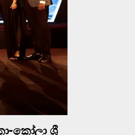
කෝලා ශ්‍රී