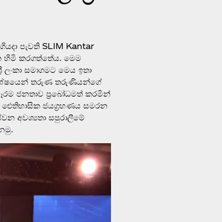
ුගියදා පැවති SLIM Kantar
 හිමි කරගත්තේය. මෙම
‍රී ලංකා සමාගමට මෙය ඉතා
 විශේෂයෙන් තරුණ තරුණියන්ගේ
ෑරම ජනතාව ප්‍රබෝධමත් කරමින්
මෙම ඓතිහාසික ජයග්‍රහණය සමරන
 අවශ්‍යතා සපුරාලීමේ
ෙමු.