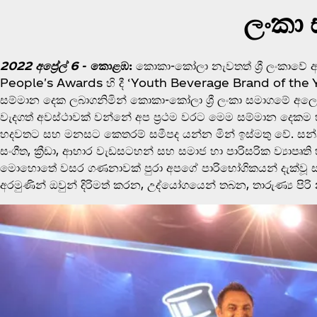
ලංකා ස
2022 අප්‍රේල් 6
- කොළඹ:
කොකා-කෝලා නැවතත් ශ්‍රී ලංකාවේ අ
People's Awards හි දී ‘Youth Beverage Brand of the 
සම්මාන දෙක ලබාගනිමින් කොකා-කෝලා ශ්‍රී ලංකා සමාගමේ අලෙවි
වැදගත් අවස්ථාවක් වන්නේ අප ප්‍රථම වරට මෙම සම්මාන දෙකම හ
හදවතට සහ මනසට කෙතරම් සමීපද යන්න මින් ඉස්මතු වේ. සන්නා
සංගීත, ක්‍රීඩා, ආහාර වැඩසටහන් සහ සමාජ හා පාරිසරික ව්‍ය
මොහොතේ වසර ගණනාවක් පුරා අපගේ පාරිභෝගිකයන් දැක්වූ 
අරමුණින් ඔවුන් දිරිමත් කරන, උද්යෝගයෙන් තබන, තාරුණ්‍ය පි