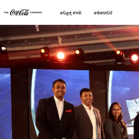
වෙළඳ නාම
මෙහෙවර