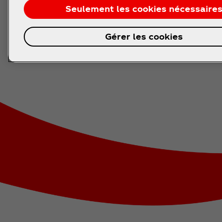
Made
Seulement les cookies nécessaire
Gérer les cookies
The action is non-stop. Refresh your fe