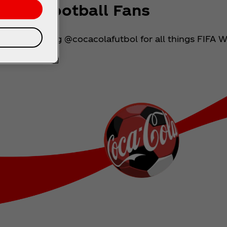
 For Football Fans
s
ed by following @cocacolafutbol for all things FIFA