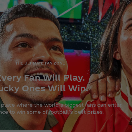
THE ULTIMATE FAN ZONE
very Fan Will Play.
ucky Ones Will Win.
place where the world’s biggest fans can enter
nce to win some of football’s best prizes.