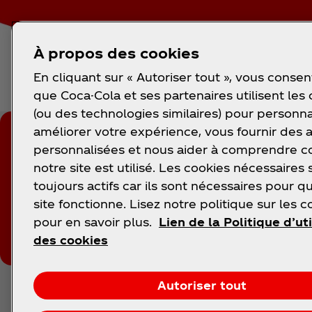
À propos des cookies
En cliquant sur « Autoriser tout », vous consen
que Coca-Cola et ses partenaires utilisent les
(ou des technologies similaires) pour personna
améliorer votre expérience, vous fournir des
personnalisées et nous aider à comprendre
FIFA World Cup 26™ Op
notre site est utilisé. Les cookies nécessaires 
toujours actifs car ils sont nécessaires pour q
site fonctionne. Lisez notre politique sur les c
Be among the first to hear what’s coming next f
pour en savoir plus.
Lien de la Politique d’uti
FIFA World Cup 26™.
des cookies
Autoriser tout