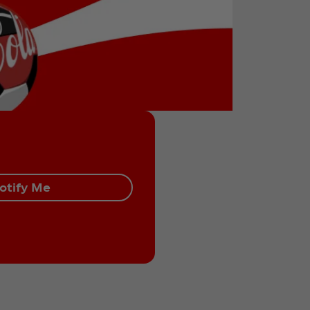
otify Me