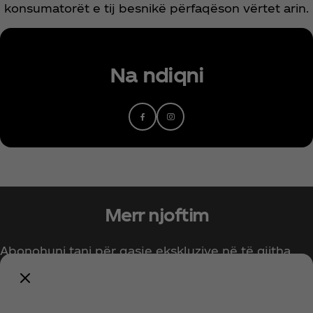
konsumatorët e tij besnikë përfaqëson vërtet arin.
Na ndiqni
Merr njoftim
Abonohuni tani për qasje ekskluzive në të gjitha
gjërat Coca‑Cola!
Njofto më