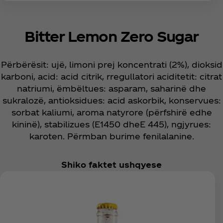
Bitter Lemon Zero Sugar
Përbërësit: ujë, limoni prej koncentrati (2%), dioksid
karboni, acid: acid citrik, rregullatori aciditetit: citrat
natriumi, ëmbëltues: asparam, saharinë dhe
sukralozë, antioksidues: acid askorbik, konservues:
sorbat kaliumi, aroma natyrore (përfshirë edhe
kininë), stabilizues (E1450 dheE 445), ngjyrues:
karoten. Përmban burime fenilalanine.
Shiko faktet ushqyese