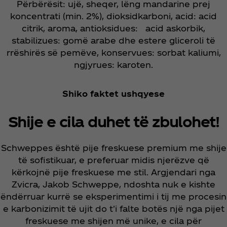
Përbërësit: ujë, sheqer, lëng mandarine prej
koncentrati (min. 2%), dioksidkarboni, acid: acid
citrik, aroma, antioksidues: acid askorbik,
stabilizues: gomë arabe dhe estere gliceroli të
rrëshirës së pemëve, konservues: sorbat kaliumi,
ngjyrues: karoten.
Shiko faktet ushqyese
Shije e cila duhet të zbulohet!
Schweppes është pije freskuese premium me shije
të sofistikuar, e preferuar midis njerëzve që
kërkojnë pije freskuese me stil. Argjendari nga
Zvicra, Jakob Schweppe, ndoshta nuk e kishte
ëndërruar kurrë se eksperimentimi i tij me procesin
e karbonizimit të ujit do t'i falte botës një nga pijet
freskuese me shijen më unike, e cila për