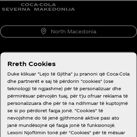
North Macedonia
RRETH NESH
Rreth Cookies
Duke klikuar "Lejo të Gjitha" ju pranoni që Coca-Cola
dhe partnerët e saj të përdorin "cookies" (ose
teknologji të ngjashme) për të personalizuar dhe
përmirësuar përvojën tuaj, për t'ju ofruar reklama të
DO NDIHMË?
personalizuara dhe për të na ndihmuar të kuptojmë
se si po përdoret faqja jonë. "Cookies" të
nevojshme do të jenë gjithmonë aktive pasi ato
janë mundësojnë që faqja jonë të funksionojë.
Lexoni Njoftimin tonë për "Cookies" për të mësuar
LIGJORE