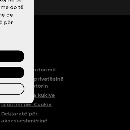
shme do të
në që
në për
IGJORE
Kushtet e përdorimit
Njoftimi për privatësinë
për konsumatorin
Parametrat e kukive
Njoftimi për Cookie
Deklaratë për
aksesueshmërinë