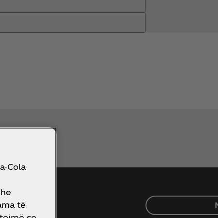
ca-Cola
dhe
lama të
ptojmë se
rat