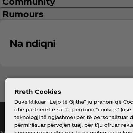
Community
Rumours
Na ndiqni
Rreth Cookies
Duke klikuar "Lejo të Gjitha" ju pranoni që Co
dhe partnerët e saj të përdorin "cookies" (ose
Merr njoftim
teknologji të ngjashme) për të personalizuar 
përmirësuar përvojën tuaj, për t'ju ofruar rek
personalizuara dhe për të na ndihmuar të ku
Abonohuni tani për qasje ekskluzive në të gjitha gjë