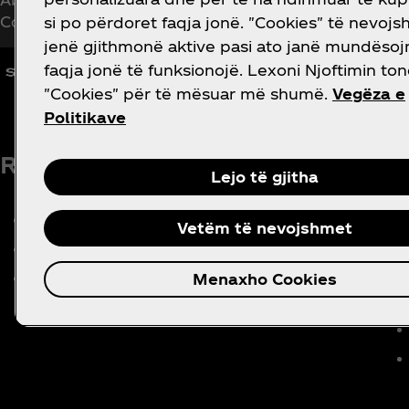
Coca‑Cola!
si po përdoret faqja jonë. "Cookies" të nevoj
jenë gjithmonë aktive pasi ato janë mundësoj
faqja jonë të funksionojë. Lexoni Njoftimin to
"Cookies" për të mësuar më shumë.
Vegëza e
Politikave
RRETH NESH
DO NDIHMË?
L
Lejo të gjitha
Kompania jonë
Na kontakto
Vetëm të nevojshmet
Historia
Harta e faqes
Karriera
Q&A
Menaxho Cookies