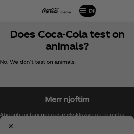
Dil
Does Coca‑Cola test on
animals?
No. We don’t test on animals.
Merr njoftim
Abonohuni tani për qasje ekskluzive në të gjitha
gjërat Coca‑Cola!