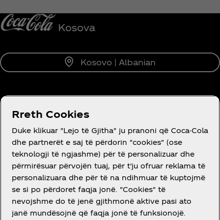
Njofto më
Kosovo | Albanian
RRETH NESH
Rreth Cookies
Duke klikuar "Lejo të Gjitha" ju pranoni që Coca-Cola
dhe partnerët e saj të përdorin "cookies" (ose
teknologji të ngjashme) për të personalizuar dhe
përmirësuar përvojën tuaj, për t'ju ofruar reklama të
DO NDIHMË?
personalizuara dhe për të na ndihmuar të kuptojmë
se si po përdoret faqja jonë. "Cookies" të
nevojshme do të jenë gjithmonë aktive pasi ato
janë mundësojnë që faqja jonë të funksionojë.