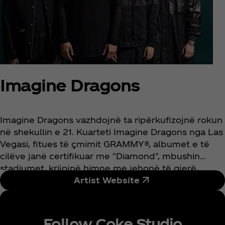
Imagine Dragons
Imagine Dragons vazhdojnë ta ripërkufizojnë rokun
në shekullin e 21. Kuarteti Imagine Dragons nga Las
Vegasi, fitues të çmimit GRAMMY®, albumet e të
cilëve janë certifikuar me "Diamond", mbushin
stadiumet, krijojnë himne me jehonë të gjerë,
thyejnë rekorde në çdo hap dhe kanë zënë vend
Artist Website
në mesin e grupeve më të rëndësishme të rokut në
botë. Me një total shitjes të barasvlefshme me 66
milionë kopje albumesh, 55 milionë kopje këngësh
Follow Coke Studio