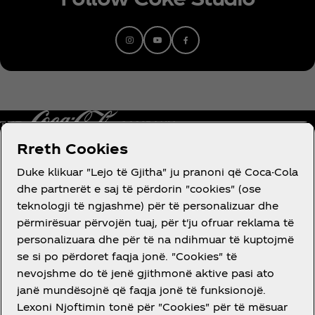
digjitale dhe 110 miliardë transmetime, ata shquhen
si “i vetmi grup në histori me katër këngë të
certifikuara me "Diamond" nga RIIA ”, përkatësisht
“Radioactive” (14x me "Platinum"), “Believer” (10x
me "Platinum"), “Demons” (10x me "Platinum") dhe
“Thunder” (10x me "Platinum").
Rreth Cookies
Duke klikuar "Lejo të Gjitha" ju pranoni që Coca-Cola
dhe partnerët e saj të përdorin "cookies" (ose
RRETH NESH
teknologji të ngjashme) për të personalizuar dhe
përmirësuar përvojën tuaj, për t'ju ofruar reklama të
personalizuara dhe për të na ndihmuar të kuptojmë
se si po përdoret faqja jonë. "Cookies" të
nevojshme do të jenë gjithmonë aktive pasi ato
DO NDIHMË?
janë mundësojnë që faqja jonë të funksionojë.
Lexoni Njoftimin tonë për "Cookies" për të mësuar