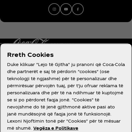
Rreth Cookies
Duke klikuar "Lejo të Gjitha" ju pranoni që Coca-Cola
dhe partnerët e saj të përdorin "cookies" (ose
RRETH NESH
teknologji të ngjashme) për të personalizuar dhe
përmirësuar përvojën tuaj, për t'ju ofruar reklama të
personalizuara dhe për të na ndihmuar të kuptojmë
se si po përdoret faqja jonë. "Cookies" të
nevojshme do të jenë gjithmonë aktive pasi ato
DO NDIHMË?
janë mundësojnë që faqja jonë të funksionojë.
Lexoni Njoftimin tonë për "Cookies" për të mësuar
më shumë.
Vegëza e Politikave