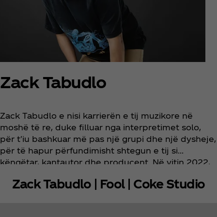
Zack Tabudlo
Zack Tabudlo e nisi karrierën e tij muzikore në
moshë të re, duke filluar nga interpretimet solo,
për t'iu bashkuar më pas një grupi dhe një dysheje,
për të hapur përfundimisht shtegun e tij si
këngëtar, kantautor dhe producent. Në vitin 2022,
ai u shpall nga Spotify si artisti lokal më i
Zack Tabudlo | Fool | Coke Studio
transmetuar në Filipine, krahas Taylor Swift dhe
BTS.