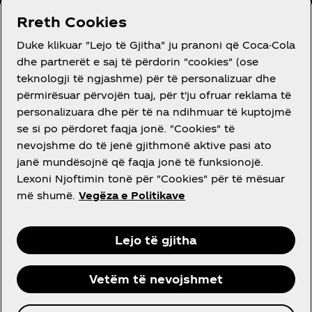
RRETH NESH
Rreth Cookies
Duke klikuar "Lejo të Gjitha" ju pranoni që Coca-Cola
dhe partnerët e saj të përdorin "cookies" (ose
teknologji të ngjashme) për të personalizuar dhe
përmirësuar përvojën tuaj, për t'ju ofruar reklama të
DO NDIHMË?
personalizuara dhe për të na ndihmuar të kuptojmë
se si po përdoret faqja jonë. "Cookies" të
nevojshme do të jenë gjithmonë aktive pasi ato
janë mundësojnë që faqja jonë të funksionojë.
Lexoni Njoftimin tonë për "Cookies" për të mësuar
LIGJORE
më shumë.
Vegëza e Politikave
Lejo të gjitha
Facebook
Instagram
Youtube
Vetëm të nevojshmet