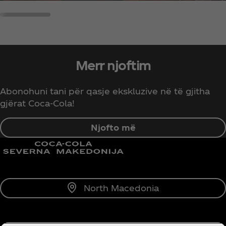
Merr njoftim
Abonohuni tani për qasje ekskluzive në të gjitha
gjërat Coca‑Cola!
Njofto më
North Macedonia