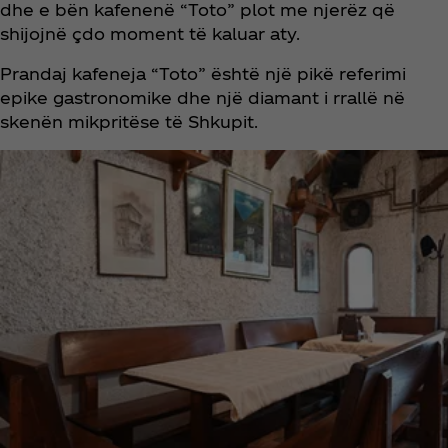
dhe e bën kafenenë “Toto” plot me njerëz që
shijojnë çdo moment të kaluar aty.
Prandaj kafeneja “Toto” është një pikë referimi
epike gastronomike dhe një diamant i rrallë në
skenën mikpritëse të Shkupit.