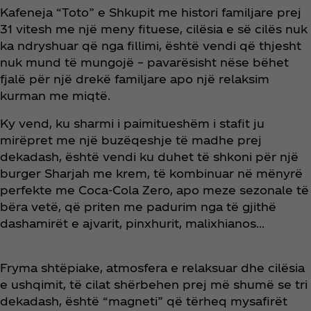
Kafeneja “Toto” e Shkupit me histori familjare prej
31 vitesh me një meny fituese, cilësia e së cilës nuk
ka ndryshuar që nga fillimi, është vendi që thjesht
nuk mund të mungojë – pavarësisht nëse bëhet
fjalë për një drekë familjare apo një relaksim
kurman me miqtë.
Ky vend, ku sharmi i paimitueshëm i stafit ju
mirëpret me një buzëqeshje të madhe prej
dekadash, është vendi ku duhet të shkoni për një
burger Sharjah me krem, të kombinuar në mënyrë
perfekte me Coca‑Cola Zero, apo meze sezonale të
bëra vetë, që priten me padurim nga të gjithë
dashamirët e ajvarit, pinxhurit, malixhianos...
Fryma shtëpiake, atmosfera e relaksuar dhe cilësia
e ushqimit, të cilat shërbehen prej më shumë se tri
dekadash, është “magneti” që tërheq mysafirët