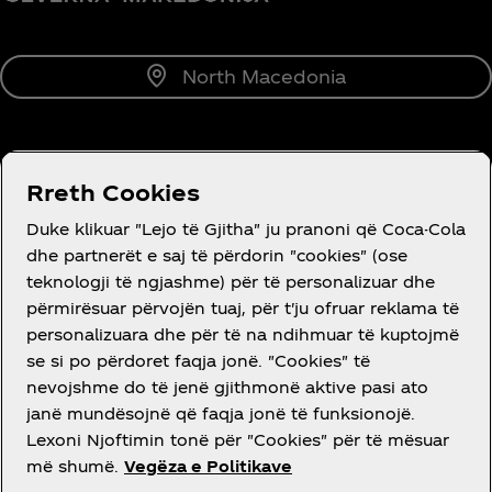
North Macedonia
RRETH NESH
Rreth Cookies
Duke klikuar "Lejo të Gjitha" ju pranoni që Coca-Cola
dhe partnerët e saj të përdorin "cookies" (ose
teknologji të ngjashme) për të personalizuar dhe
përmirësuar përvojën tuaj, për t'ju ofruar reklama të
DO NDIHMË?
personalizuara dhe për të na ndihmuar të kuptojmë
se si po përdoret faqja jonë. "Cookies" të
nevojshme do të jenë gjithmonë aktive pasi ato
janë mundësojnë që faqja jonë të funksionojë.
Lexoni Njoftimin tonë për "Cookies" për të mësuar
LIGJORE
më shumë.
Vegëza e Politikave