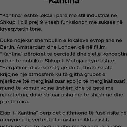
“Kantina”
“Kantina” është lokali i parë me stil industrial në
Shkup, i cili prej 9 vitesh funksionon me sukses në
kryeqytetin tonë.
Duke ndjekur shembullin e lokaleve evropiane në
Berlin, Amsterdam dhe Londër, që në fillim
“Kantina” përpiqet të përcjellë dhe sjellë konceptin
urban te publiku i Shkupit. Motoja e tyre është:
“Përqafimi i diversitetit”, që do të thotë se ata
krijojnë një atmosferë ku të gjitha grupet e
njerëzve (të margjinalizuar apo jo të margjinalizuar)
mund të komunikojnë lirshëm dhe të qetë me
njëri-tjetrin, duke shijuar ushqime të shijshme dhe
pije të mira.
Ekipi i "Kantina" përpiqet gjithmonë të fusë risitë në
menynë e tij vërtet të larmishme. Aktualisht,
ushqimet më të njohura dhe më të kërkuara janë