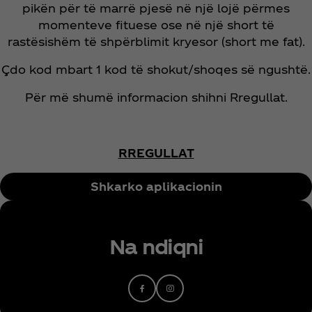
pikën për të marrë pjesë në një lojë përmes
momenteve fituese ose në një short të
rastësishëm të shpërblimit kryesor (short me fat).
Çdo kod mbart 1 kod të shokut/shoqes së ngushtë.
Për më shumë informacion shihni Rregullat.
RREGULLAT
Shkarko aplikacionin
Na ndiqni