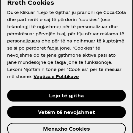
RRETH NESH
Rreth Cookies
Duke klikuar "Lejo të Gjitha" ju pranoni që Coca-Cola
dhe partnerët e saj të përdorin "cookies" (ose
teknologji të ngjashme) për të personalizuar dhe
përmirësuar përvojën tuaj, për t'ju ofruar reklama të
DO NDIHMË?
personalizuara dhe për të na ndihmuar të kuptojmë
se si po përdoret faqja jonë. "Cookies" të
nevojshme do të jenë gjithmonë aktive pasi ato
janë mundësojnë që faqja jonë të funksionojë.
Lexoni Njoftimin tonë për "Cookies" për të mësuar
LIGJORE
më shumë.
Vegëza e Politikave
Lejo të gjitha
Facebook
Instagram
Youtube
Vetëm të nevojshmet
© 2026 The Coca‑Cola Company. Сите права се
Menaxho Cookies