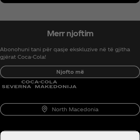
Merr njoftim
Abonohuni tani për qasje ekskluzive në të gjitha
gjërat Coca‑Cola!
Njofto më
North Macedonia