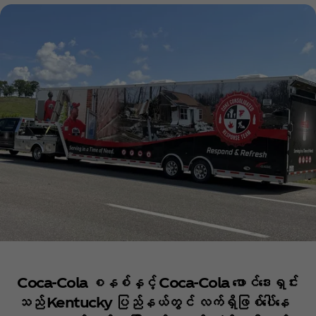
Coca‑Cola စနစ်နှင့် Coca‑Cola ဖောင်ဒေးရှင်း
သည် Kentucky ပြည်နယ်တွင် လက်ရှိဖြစ်ပေါ်နေ