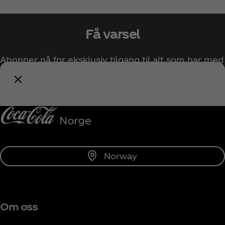
Få varsel
Abonner nå for eksklusiv tilgang til alt som har med
Coca‑Cola å gjøre!
Varsle meg
Norway
Om oss