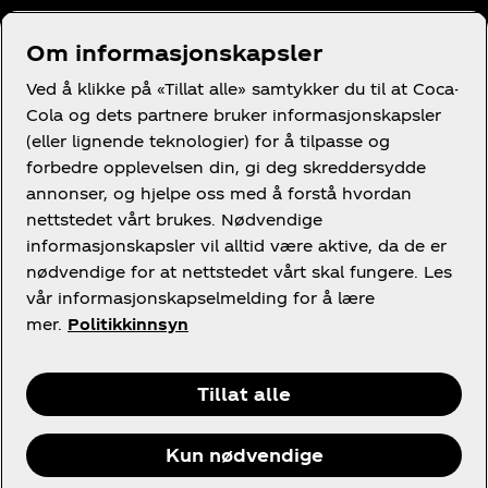
Om informasjonskapsler
Trenger du hjelp?
Ved å klikke på «Tillat alle» samtykker du til at Coca-
Cola og dets partnere bruker informasjonskapsler
(eller lignende teknologier) for å tilpasse og
forbedre opplevelsen din, gi deg skreddersydde
annonser, og hjelpe oss med å forstå hvordan
nettstedet vårt brukes. Nødvendige
Juridisk
informasjonskapsler vil alltid være aktive, da de er
nødvendige for at nettstedet vårt skal fungere. Les
vår informasjonskapselmelding for å lære
mer.
Politikkinnsyn
Facebook
Instagram
X
Youtube
Tillat alle
Kun nødvendige