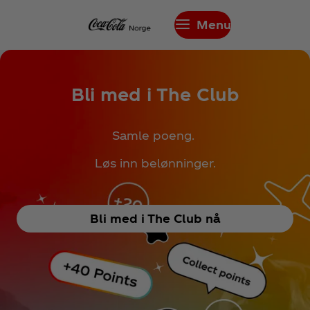
Menu
Bli med i The Club
Samle poeng.
Løs inn belønninger.
Bli med i The Club nå