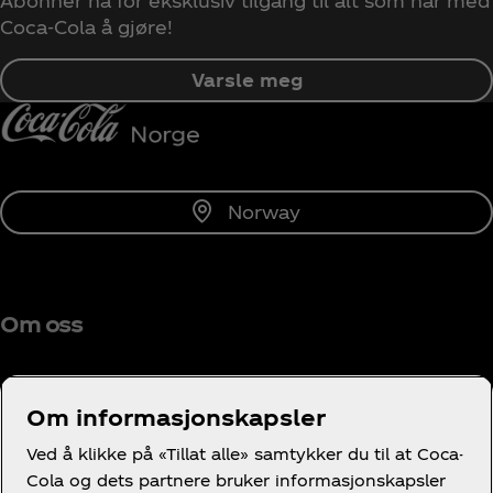
Abonner nå for eksklusiv tilgang til alt som har med
Coca‑Cola å gjøre!
Varsle meg
Norway
Om oss
Om informasjonskapsler
Trenger du hjelp?
Ved å klikke på «Tillat alle» samtykker du til at Coca-
Cola og dets partnere bruker informasjonskapsler