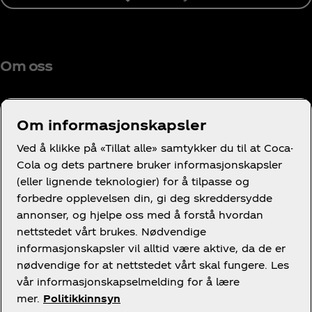
Om oss
Om informasjonskapsler
Trenger du hjelp?
Ved å klikke på «Tillat alle» samtykker du til at Coca-
Cola og dets partnere bruker informasjonskapsler
(eller lignende teknologier) for å tilpasse og
forbedre opplevelsen din, gi deg skreddersydde
annonser, og hjelpe oss med å forstå hvordan
nettstedet vårt brukes. Nødvendige
Juridisk
informasjonskapsler vil alltid være aktive, da de er
nødvendige for at nettstedet vårt skal fungere. Les
vår informasjonskapselmelding for å lære
mer.
Politikkinnsyn
Facebook
Instagram
X
Youtube