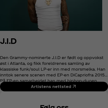
J.I.D
Den Grammy-nominerte J.I.D er født og oppvokst
øst i Atlanta, og fikk foreldrenes samling av
klassiske funk/soul LP-er inn med morsmelka. Han
inntok senere scenen med EP-en DiCapriofra 2015.
På EP-en samarbeidet han med hiphop-duoen
EARTHGANG, som han tidligere hadde blitt med på
Artistens nettsted
turné i 2014. Her ble han oppdaget av J.Cole, og
J.I.D signerte raskt for Dreamville/Interscope
Records. J.I.Ds kvikke lyrikk og raske flyt har gitt
Følg oss