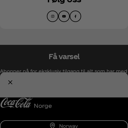
ham en lojal og nesten kultlignende fanskare, og
hans positive engasjement i å perfeksjonere
kunsten gjør han til en av de største
fremadstormende rapperne i dag.
Få varsel
Abonner nå for eksklusiv tilgang til alt som har med
Coca‑Cola å gjøre!
Varsle meg
Norway