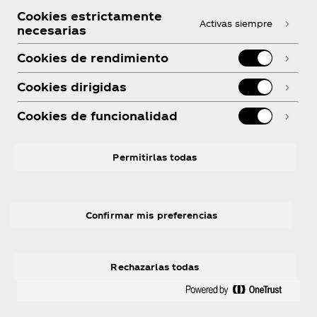
¿Necesitas ayuda?
Cookies estrictamente
Activas siempre
necesarias
Cookies de rendimiento
Cookies dirigidas
Legal
Cookies de funcionalidad
Permitirlas todas
Instagram
Youtube
Facebook
Confirmar mis preferencias
Rechazarlas todas
© 2026 The Coca‑Cola Company. Todos los
derechos reservados.