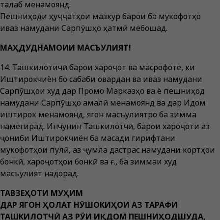
талаб менамоянд.
Пешниҳоди ҳуҷҷатҳои мазкур барои ба мукофотҳо
иваз намудани Сарпӯшҳо ҳатмӣ мебошад.
МАҲДУДНАМОИИ МАСЪУЛИЯТ!
14. Ташкилотичӣ барои хароҷот ва масрофоте, ки
Иштирокчиён бо сабаби овардан ва иваз намудани
Сарпӯшҳои худ дар Промо Марказҳо ва ё пешниҳод
намудани Сарпӯшҳо амалӣ менамоянд ва дар Иқдом
иштирок менамоянд, ягон масъулиятро ба зимма
намегирад. Инчунин Ташкилотчӣ, барои хароҷоти аз
ҷониби Иштирокчиён ба мақсади гирифтани
мукофотҳои пулӣ, аз ҷумла дастрас намудани кортҳои
бонкӣ, хароҷотҳои бонкӣ ва ғ., ба зиммаи худ
масъулият надорад.
ТАВЗЕҲОТИ МУҲИМ
ДАР ЯГОН ҲОЛАТ НӮШОКИҲОИ АЗ ТАРАФИ
ТАШКИЛОТЧӢ АЗ РӮИ ИҚДОМ ПЕШНИҲОДШУДА,