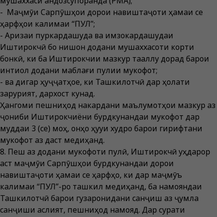
мушаххаси андозсупоранда (РМА);
- Маҷмӯи Сарпӯшҳои дорои навиштаҷоти ҳамаи се
ҳарфҳои калимаи “ПУЛ”;
- Аризаи пуркардашуда ва имзокардашудаи
Иштирокчӣ бо нишон додани мушаххасоти корти
бонкӣ, ки ба Иштирокчии мазкур тааллуқ дорад барои
интиқол додани маблағи пулии мукофот;
- ва дигар ҳуҷҷатҳое, ки Ташкилотчӣ дар ҳолати
зарурият, дархост кунад.
Ҳангоми пешниҳод накардани маълумотҳои мазкур аз
ҷониби Иштирокчиёни бурдкунандаи мукофот дар
муддаи 3 (се) моҳ, онҳо ҳуқуқи худро барои гирифтани
мукофот аз даст медиҳанд.
8. Пеш аз додани мукофоти пулӣ, Иштирокчӣ уҳдарор
аст маҷмӯи Сарпӯшҳои бурдкунандаи дорои
навиштаҷоти ҳамаи се ҳарфҳо, ки дар маҷмӯъ
калимаи “ПУЛ”-ро ташкил медиҳанд, ба намояндаи
Ташкилотчӣ барои гузаронидани санҷиш аз ҷумла
санҷиши аслият, пешниҳод намояд. Дар сурати