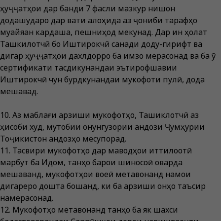
ҳуҷҷатҳои дар банди 7 фасли мазкур нишон
додашударо дар вақти алоҳида аз ҷониби тарафҳо
муайяан кардаша, пешниҳод мекунад. Дар ин ҳолат
Ташкилотчӣ бо Иштирокчӣ санади доду-гирифт ва
дигар ҳуҷҷатҳои дахлдорро ба имзо мерасонад ва ба ӯ
сертификати тасдиқкунандаи эътирофшавии
Иштирокчӣ чун бурдкунандаи мукофоти пулӣ, дода
мешавад.
10. Аз маблағи арзиши мукофотҳо, Ташиклотчӣ аз
ҳисоби худ, мутобиқи қонунгузории андози Ҷумҳурии
Тоҷикистон андозҳо месупорад.
11. Тасвири мукофотҳо дар маводҳои иттилоотӣ
марбут ба Иқдом, танҳо барои шиносоӣ оварда
мешаванд, мукофотҳои воқеӣ метавонанд намои
дигареро дошта бошанд, ки ба арзиши онҳо таъсир
намерасонад.
12. Мукофотҳо метавонанд танҳо ба як шахси