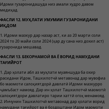
Иқдоми гузаронидашуда низ амали худро давом
медиҳад.
ФАСЛИ 12. МУҲЛАТИ УМУМИИ ГУЗАРОНИДАНИ
ИҚДОМ
1. Иқдоми мазкур дар назар аст, ки аз 20 марти соли
2024 то 20 майи соли 2024 (ҳар ду сана низ дохил аст)
гузаронида мешавад.
ФАСЛИ 13. БЕКОРНАМОӢ ВА Ё ВОРИД НАМУДАНИ
ТАҒИЙРОТ
1. Дар ҳолати қабл аз муҳлати муаяншуда ба охир
расидани Иқдом, Ташкилотчӣ метавонад дар мувофиқа
бо мақомоти салоҳиятдорӣ давлатӣ Иқдоми мазкурро
ҷамъбаст намояд. Дар ин ҳолат Ташкилотчӣ мақомотӣ
салоҳиятдори давлатиро тариқи хаттӣ огоҳ менамояд.
2. Инчунин Ташкилотчӣ метавонад дар ҳолати ворид
намудани тағийрот ва ё боздоштани Иқдом мақомоти