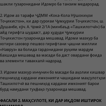
шакли гузаронидани Иқдомро ба танзим медарорад.
2. Иқдом аз тарафи ҶДММ «Кока-Кола Нӯшокиҳои
Тоҷикистон», ки дар суроғаи Ҷумҳурии Тоҷикистон, ш.
Душанбе, кӯч. А. Ҷомӣ 2/1A (минбаъд-«Ташкилотчӣ») ба
қайд гирифта шудааст, дар ҳудуди Ҷумҳурии
Тоҷикистон гузаронида мешавад. Иқдоми мазкур ба
хотири сазовор пешвоз гирифтани ҷашни миллии
«Навруз» ва болида гардонидани руҳияи мардум
бахшида мешавад ва мақсади ба даст овардани фоида
ва элементи таваккалӣ надорад.
3. Иқдоми мазкур инчунин бо мақсади ба аҳолии кишвар
пешниҳод кардани имконияти чашидани маҳсулотҳои
Ташкилотчӣ ва пешниҳод кардани имконият барои
бурд намудани туҳфаҳо гузаронида мешавад.
ФАСАЛИ 2. МАҲСУЛОТЕ, КИ ДАР ИҚДОМ ИШТИРОК