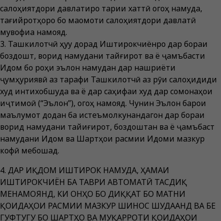
салоҳиятдори давлатиро тариқи хаттӣ огоҳ намуда,
тағийротҳоро бо мақомоти салоҳиятдори давлатӣ
мувофиқа намояд.
3. Ташкилотчӣ ҳуқуқ дорад Иштирокчиёнро дар бораи
боздошт, ворид намудани тайғирот ва ё ҷамъбасти
Иқдом бо роҳи эълон намудан дар нашриёти
ҷумҳуриявӣ аз тарафи Ташкилотчӣ аз рӯи салоҳидиди
худ интихобшуда ва ё дар саҳифаи худ дар сомонаҳои
иҷтимоӣ (“Эълон”), огоҳ намояд. Чунин Эълон барои
маълумот додан ба истеъмолкунандагон дар бораи
ворид намудани тайиғирот, боздоштан ва ё ҷамъбаст
намудани Иқдом ва Шартҳои расмии Иқдоми мазкур
кофӣ мебошад.
4. ДАР ИҚДОМ ИШТИРОК НАМУДА, ҲАМАИ
ИШТИРОКЧИЁН БА ТАВРИ АВТОМАТӢ ТАСДИҚ
МЕНАМОЯНД, КИ ОНҲО БО ДИҚҚАТ БО МАТНИ
ҚОИДАҲОИ РАСМИИ МАЗКУР ШИНОС ШУДААНД ВА БЕ
ГУФТУГУ БО ШАРТҲО ВА МУҚАРРОТИ ҚОИДАҲОИ