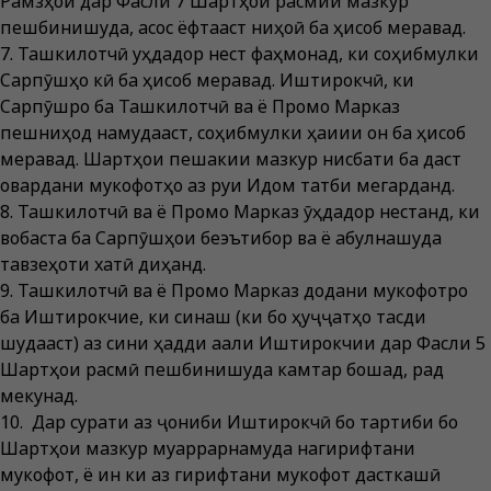
Рамзҳои дар Фасли 7 Шартҳои расмии мазкур
пешбинишуда, асос ёфтааст ниҳоӣ ба ҳисоб меравад.
7. Ташкилотчӣ уҳдадор нест фаҳмонад, ки соҳибмулки
Сарпӯшҳо кӣ ба ҳисоб меравад. Иштирокчӣ, ки
Сарпӯшро ба Ташкилотчӣ ва ё Промо Марказ
пешниҳод намудааст, соҳибмулки ҳақиқии он ба ҳисоб
меравад. Шартҳои пешакии мазкур нисбати ба даст
овардани мукофотҳо аз руи Иқдом татбиқ мегарданд.
8. Ташкилотчӣ ва ё Промо Марказ ӯҳдадор нестанд, ки
вобаста ба Сарпӯшҳои беэътибор ва ё қабулнашуда
тавзеҳоти хатӣ диҳанд.
9. Ташкилотчӣ ва ё Промо Марказ додани мукофотро
ба Иштирокчие, ки синаш (ки бо ҳуҷҷатҳо тасдиқ
шудааст) аз сини ҳадди ақали Иштирокчии дар Фасли 5
Шартҳои расмӣ пешбинишуда камтар бошад, рад
мекунад.
10. Дар сурати аз ҷониби Иштирокчӣ бо тартиби бо
Шартҳои мазкур муқаррарнамуда нагирифтани
мукофот, ё ин ки аз гирифтани мукофот дасткашӣ