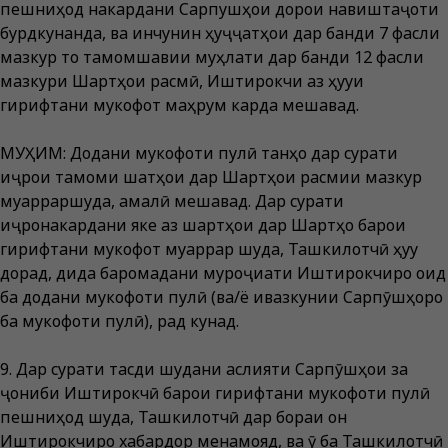
пешниҳод накардани Сарпушҳои дорои навиштаҷоти
бурдкунанда, ва инчунин ҳуҷҷатҳои дар банди 7 фасли
мазкур то тамомшавии муҳлати дар банди 12 фасли
мазкури Шартҳои расмӣ, Иштирокчи аз ҳуқуқи
гирифтани мукофот маҳрум карда мешавад.
МУҲИМ: Додани мукофоти пулӣ танҳо дар сурати
иҷрои тамоми шатҳои дар Шартҳои расмии мазкур
муқарраршуда, амалӣ мешавад. Дар сурати
иҷронакардани яке аз шартҳои дар Шартҳо барои
гирифтани мукофот муқаррар шуда, Ташкилотчӣ ҳуқуқ
дорад, дида баромадани муроҷиати Иштирокчиро оид
ба додани мукофоти пулӣ (ва/ё ивазкунии Сарпӯшҳоро
ба мукофоти пулӣ), рад кунад.
9. Дар сурати тасдиқ шудани аслияти Сарпӯшҳои за
ҷониби Иштирокчӣ барои гирифтани мукофоти пулӣ
пешниҳод шуда, Ташкилотчӣ дар бораи он
Иштирокчиро хабардор менамояд, ва ӯ ба Ташкилотчӣ