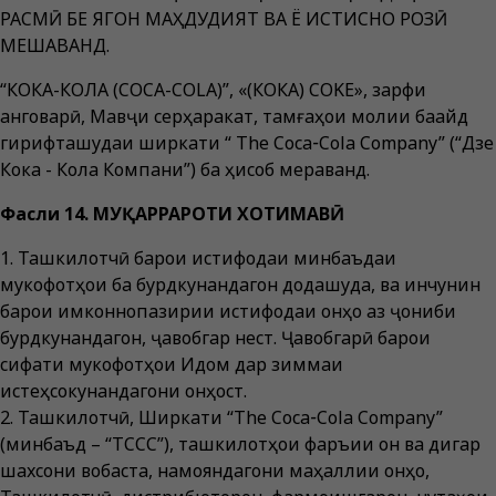
РАСМӢ БЕ ЯГОН МАҲДУДИЯТ ВА Ё ИСТИСНО РОЗӢ
МЕШАВАНД.
“КОКА-КОЛА (COCA-COLA)”, «(КОКА) COKE», зарфи
анговарӣ, Мавҷи серҳаракат, тамғаҳои молии бақайд
гирифташудаи ширкати “ The Coca‑Cola Company” (“Дзе
Кока - Кола Компани”) ба ҳисоб мераванд.
Фасли 14. МУҚАРРАРОТИ ХОТИМАВӢ
1. Ташкилотчӣ барои истифодаи минбаъдаи
мукофотҳои ба бурдкунандагон додашуда, ва инчунин
барои имконнопазирии истифодаи онҳо аз ҷониби
бурдкунандагон, ҷавобгар нест. Ҷавобгарӣ барои
сифати мукофотҳои Иқдом дар зиммаи
истеҳсокунандагони онҳост.
2. Ташкилотчӣ, Ширкати “The Coca‑Cola Company”
(минбаъд – “TCCC”), ташкилотҳои фаръии он ва дигар
шахсони вобаста, намояндагони маҳаллии онҳо,