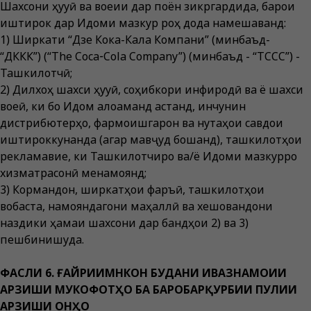
Шахсони ҳуқуқӣ ва воқеии дар поён зикргардида, барои
иштирок дар Иқдоми мазкур роҳ дода намешаванд:
1) Ширкати “Дзе Кока-Кала Компани” (минбаъд-
“ДККК”) (“The Coca‑Cola Company”) (минбаъд - “ТССС”) -
Ташкилотчӣ;
2) Дилхоҳ шахси ҳуқуқӣ, соҳибкори инфиродӣ ва ё шахси
воқеӣ, ки бо Иқдом алоқаманд астанд, инчунин
дистрибютерҳо, фармоишгарон ва нуқтаҳои савдои
иштироккунанда (агар мавҷуд бошанд), ташкилотҳои
рекламавие, ки Ташкилотчиро ва/ё Иқдоми мазкурро
хизматрасонӣ менамоянд;
3) Кормандон, ширкатҳои фаръӣ, ташкилотҳои
вобаста, намояндагони маҳаллӣ ва хешовандони
наздики ҳамаи шахсони дар бандҳои 2) ва 3)
пешбинишуда.
ФАСЛИ 6. ҒАЙРИИМНКОН БУДАНИ ИВАЗНАМОИИ
АРЗИШИ МУКОФОТҲО БА БАРОБАРҚУРБИИ ПУЛИИ
АРЗИШИ ОНҲО