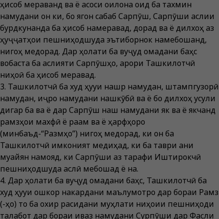
ҳисоб мераванд ва ё асоси оқилона оид ба тахмин
намудани он ки, бо ягон сабаб Сарпӯш, Сарпӯши аслии
бурдкунанда ба ҳисоб намеравад, дорад ва ё дилхоҳ аз
ҳуҷҷатҳои пешниҳодшуда эътиборнок намебошанд,
нигоҳ медорад. Дар ҳолати ба вуҷуд омадани баҳс
вобаста ба аслияти Сарпӯшҳо, қарори Ташкилотчӣ
ниҳоӣ ба ҳисоб меравад.
3. Ташкилотчӣ ба худ ҳуқуқи нашр намудан, штампгузорӣ
намудан, иҷро намудани нақшкӯбӣ ва ё бо дилхоҳ усули
дигар ба ва ё дар Сарпӯш нақш намудани як ва ё якчанд
рамзҳои махфӣ ё рақам ва ё ҳарфҳоро
(минбаъд-“Размҳо”) нигоҳ медорад, ки он ба
Ташкилотчӣ имконият медиҳад, ки ба таври аниқ
муайян намояд, ки Сарпӯши аз тарафи Иштирокчӣ
пешниҳодшуда аслӣ мебошад ё на.
4. Дар ҳолати ба вуҷуд омадани баҳс, Ташкилотчӣ ба
худ ҳуқуқи ошкор накардани маълумотро дар бораи Рамз
(-ҳо) то ба охир расидани муҳлати ниҳоии пешниҳоди
талабот дар бораи иваз намудани Сурпӯши дар Фасли