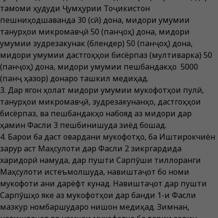
тамоми ҳудуди Ҷумҳурии Тоҷикистон
пешниҳодшаванда 30 (сӣ) дона, миқдори умумии
танурҳои микромавҷӣ 50 (панҷоҳ) дона, миқдори
умумии зудрезакунак (блендер) 50 (панҷоҳ) дона,
миқдори умумии дастгоҳҳои бисёрпаз (мултиварка) 50
(панҷоҳ) дона, миқдори умумии пешбандакҳо 5000
(панҷ ҳазор) донаро ташкил медиҳад.
3. Дар ягон ҳолат миқдори умумии мукофотҳои пулӣ,
танурҳои микромавҷӣ, зудрезакунанҳо, дастгоҳҳои
бисёрпаз, ва пешбандакҳо набояд аз миқдори дар
ҳамин Фасли 3 пешбинишуда зиёд бошад.
4. Барои ба даст овардани мукофотҳо, ба Иштирокчиён
зарур аст Маҳсулоти дар Фасли 2 зикргардида
харидорӣ намуда, дар пушти Сарпӯши тиллоранги
Маҳсулоти истеъмолшуда, навиштаҷот бо номи
мукофоти аниқ дарёфт кунад. Навиштаҷот дар пушти
Сарпӯшҳо яке аз мукофотҳои дар банди 1-и Фасли
мазкур номбаршударо нишон медиҳад. Зимнан,