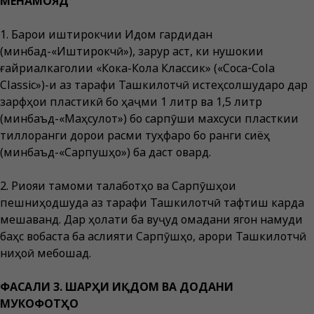
МЕНАМОЯД
1. Барои иштирокчии Иқдом гардидан
(минбад-«Иштирокчӣ»), зарур аст, ки нушокии
ғайриалкаголии «Кока-Кола Классик» («Coca‑Cola
Classic»)-и аз тарафи Ташкилотчӣ истеҳсолшударо дар
зарфҳои пластикӣ бо ҳаҷми 1 литр ва 1,5 литр
(минбаъд-«Маҳсулот») бо сарпӯши махсуси пласткии
тиллоранги дорои расми туҳфаро бо ранги сиёҳ
(минбаъд-«Сарпушҳо») ба даст овард.
2. Риояи тамоми талаботҳо ва Сарпӯшҳои
пешниҳодшуда аз тарафи Ташкилотчӣ тафтиш карда
мешаванд. Дар ҳолати ба вуҷуд омадани ягон намуди
баҳс вобаста ба аслияти Сарпӯшҳо, қарори Ташкилотчӣ
ниҳоӣ мебошад.
ФАСАЛИ 3. ШАРҲИ ИҚДОМ ВА ДОДАНИ
МУКОФОТҲО