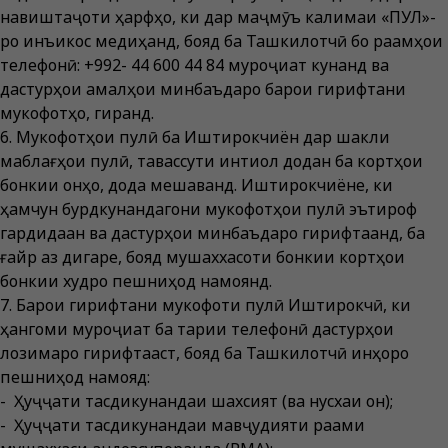
навиштаҷоти ҳарфҳо, ки дар маҷмӯъ калимаи «ПУЛ»-
ро инъикос медиҳанд, бояд ба Ташкилотчӣ бо рақамҳои
телефонӣ: +992- 44 600 44 84 муроҷиат кунанд ва
дастурҳои амалҳои минбаъдаро барои гирифтани
мукофотҳо, гиранд.
6. Мукофотҳои пулӣ ба Иштирокчиён дар шакли
маблағҳои пулӣ, тавассути интиқол додан ба кортҳои
бонкии онҳо, дода мешаванд. Иштирокчиёне, ки
ҳамчун бурдкунандагони мукофотҳои пулӣ эътироф
гардидаан ва дастурҳои минбаъдаро гирифтаанд, ба
ғайр аз дигаре, бояд мушаххасоти бонкии кортҳои
бонкии худро пешниҳод намоянд.
7. Барои гирифтани мукофоти пулӣ Иштирокчӣ, ки
ҳангоми муроҷиат ба тариқи телефонӣ дастурҳои
лозимаро гирифтааст, бояд ба Ташкилотчӣ инҳоро
пешниҳод намояд:
- Ҳуҷҷати тасдиқкунандаи шахсият (ва нусхаи он);
- Ҳуҷҷати тасдиқкунандаи мавҷудияти рақами