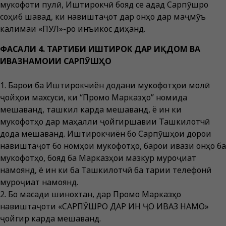
мукофоти пулӣ, Иштирокчӣ бояд се адад Сарпӯшро
соҳиб шавад, ки навиштаҷот дар онҳо дар маҷмӯъ
калимаи «ПУЛ»-ро инъикос диҳанд.
ФАСАЛИ 4. ТАРТИБИ ИШТИРОК ДАР ИҚДОМ ВА
ИВАЗНАМОИИ САРПӮШҲО
1. Барои ба Иштирокчиён додани мукофотҳои молӣ
ҷойҳои махсуси, ки “Промо Марказҳо” номида
мешаванд, ташкил карда мешаванд, ё ин ки
мукофотҳо дар маҳалли ҷойгиршавии Ташкилотчӣ
дода мешаванд. Иштирокчиён бо Сарпӯшҳои дорои
навиштаҷот бо номҳои мукофотҳо, барои ивази онҳо ба
мукофотҳо, бояд ба Марказҳои мазкур муроҷиат
намоянд, ё ин ки ба Ташкилотчӣ ба тариқи телефонӣ
муроҷиат намоянд.
2. Бо мақсади шинохтан, дар Промо Марказҳо
навиштаҷоти «САРПӮШРО ДАР ИН ҶО ИВАЗ НАМО»
ҷойгир карда мешаванд.