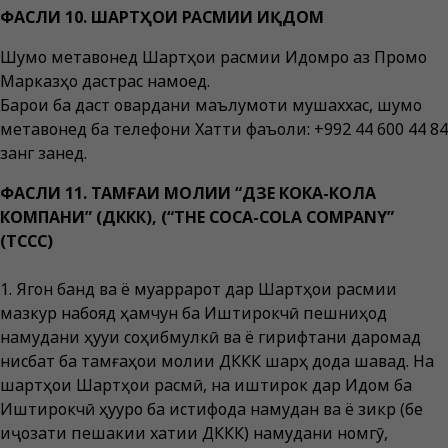
ФАСЛИ 10. ШАРТҲОИ РАСМИИ ИҚДОМ
Шумо метавонед Шартҳои расмии Иқдомро аз Промо
Марказҳо дастрас намоед.
Барои ба даст овардани маълумоти мушаххас, шумо
метавонед ба телефони Хатти фаъоли: +992 44 600 44 84
занг занед.
ФАСЛИ 11. ТАМҒАИ МОЛИИ “ДЗЕ КОКА-КОЛА
КОМПАНИ” (ДККК), (“THE COCA-COLA COMPANY”
(TCCC)
1. Ягон банд ва ё муқаррарот дар Шартҳои расмии
мазкур набояд ҳамчун ба Иштирокчӣ пешниҳод
намудани ҳуқуқи соҳибмулкӣ ва ё гирифтани даромад
нисбат ба тамғаҳои молии ДККК шарҳ дода шавад. На
шартҳои Шартҳои расмӣ, на иштирок дар Иқдом ба
Иштирокчӣ ҳуқуқро ба истифода намудан ва ё зикр (бе
иҷозати пешакии хатии ДККК) намудани номгӯ,