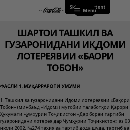
Skip to content
Menu
ШАРТҲОИ ТАШКИЛ ВА
ГУЗАРОНИДАНИ ИҚДОМИ
ЛОТЕРЕЯВИИ «БАҲОРИ
ТОБОН»
ФАСЛИ 1. МУҚАРРАРОТИ УМУМӢ
1. Ташкил ва гузаронидани Иқдоми лотереявии «Баҳори
Тобон» (минбаъд «Иқдом») мутобиқи талаботҳои Қарори
Ҳукумати Ҷумҳурии Тоҷикистон «Дар бораи тартиби
гузаронидани лотерея дар Ҷумҳурии Тоҷикистон» аз 03
июли 2002, №274 таҳия ва тартиб дода шуда, тартиб ва