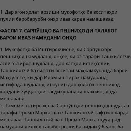
1. Дар ягон ҳолат арзиши мукофотҳо ба воситаҳои
пулии баробарқурби онҳо иваз карда намешавад.
ФАСЛИ 7. САРПӮШҲО ВА ПЕШНИҲОДИ ТАЛАБОТ
БАРОИ ИВАЗ НАМУДАНИ ОНҲО
1. Мукофотҳо ба Иштирокчиёне, ки Сарпӯшхоро
пешниҳод намудаанд, онҳое, ки аз тарафи Ташкилотчӣ
аслӣ эътироф шудаанд, дар хатҳои истеҳсолии
Ташкилотчӣ ба сифати воситаи маҳкамкунанда барои
Маҳсулоте, ки дар Иқдом иштирок намудаанд,
истифода шудаанд; инчунин дар ҳолати пешниҳод
кардани Хуҷҷатҳои тасдиқкунандаи шахсият, дода
мешаванд.
2. Тамоми эътирозҳо ва Сарпӯшҳои пешниҳодшуда, аз
тарафи Промо Марказ ва ё Ташкилотчӣ тафтиш карда
мешавад. Ташкилотчӣ ва ё Промо Марказ ҳуқуқи рад
намудани дилхоҳ талаботро, ки ба ақидаи ӯ беасос ба