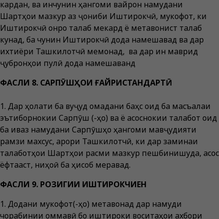
кардан, ва инчунин ҳангоми вайрон намудани
Шартҳои мазкур аз ҷониби Иштирокчӣ, мукофот, ки
Иштирокчӣ онро талаб мекард ё метавонист талаб
кунад, ба чунин Иштирокчӣ дода намешавад ва дар
ихтиёри Ташкилотчӣ мемонад, ва дар ин маврид
ҷубронҳои пулӣ дода намешаванд
ФАСЛИ 8. САРПӮШҲОИ ҒАЙРИСТАНДАРТӢ
1. Дар ҳолати ба вуҷуд омадани баҳс оид ба масъалаи
эътиборнокии Сарпӯш (-ҳо) ва ё асоснокии талабот оид
ба иваз намудани Сарпӯшҳо ҳангоми мавҷудияти
рамзи махсус, қарори Ташкилотчӣ, ки дар заминаи
талаботҳои Шартҳои расми мазкур пешбинишуда, асос
ёфтааст, ниҳоӣ ба ҳисоб меравад.
ФАСЛИ 9. РОЗИГИИ ИШТИРОКЧИЕН
1. Додани мукофот(-ҳо) метавонад дар намуди
чорабинии оммавӣ бо иштироки воситаҳои ахбори