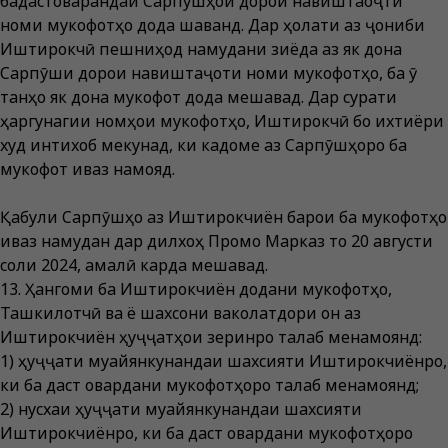
бадастоварандаи Сарпӯшҳои дорои навиштаоҷти
номи мукофотҳо дода шаванд. Дар ҳолати аз ҷониби
Иштирокчӣ пешниҳод намудани зиёда аз як дона
Сарпӯши дорои навиштаҷоти номи мукофотҳо, ба ӯ
танҳо як дона мукофот дода мешавад. Дар сурати
ҳаргунагии номҳои мукофотҳо, Иштирокчӣ бо ихтиёри
худ интихоб мекунад, ки кадоме аз Сарпӯшҳоро ба
мукофот иваз намояд.
Қабули Сарпӯшҳо аз Иштирокчиён барои ба мукофотҳо
иваз намудан дар дилхоҳ Промо Марказ то 20 августи
соли 2024, амалӣ карда мешавад.
13. Ҳангоми ба Иштирокчиён додани мукофотҳо,
Ташкилотчӣ ва ё шахсони ваколатдори он аз
Иштирокчиён ҳуҷҷатҳои зеринро талаб менамоянд:
1) ҳуҷҷати муайянкунандаи шахсияти Иштирокчиёнро,
ки ба даст овардани мукофотҳоро талаб менамоянд;
2) нусхаи ҳуҷҷати муайянкунандаи шахсияти
Иштирокчиёнро, ки ба даст овардани мукофотҳоро