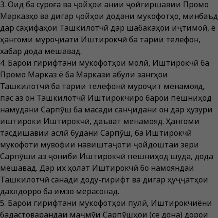
3. Оид ба суроға ва ҷойҳои аниқи ҷойгиршавии Промо
Марказҳо ва дигар ҷойҳои додани мукофотҳо, минбаъд
дар саҳифаҳои Ташкилотчӣ дар шабакаҳои иҷтимоӣ, ё
ҳангоми муроҷиати Иштирокчӣ ба тариқи телефон,
хабар дода мешавад.
4. Барои гирифтани мукофотҳои молӣ, Иштирокчӣ ба
Промо Марказ ё ба Маркази қабули зангҳои
Ташкилотчӣ ба тариқи телефонӣ муроҷит менамояд,
пас аз он Ташкилотчӣ Иштирокчиро барои пешниҳод
намудани Сарпӯш ба мақсади санҷидани он дар ҳузури
иштироки Иштирокчӣ, даъват менамояд. Ҳангоми
тасдиқшавии аслӣ будани Сарпӯш, ба Иштирокчӣ
мукофоти мувофиқи навиштаҷоти ҷойдоштаи зери
Сарпӯши аз ҷониби Иштирокчӣ пешниҳод шуда, дода
мешавад. Дар их ҳолат Иштирокчӣ бо намояндаи
Ташкилотчӣ санади доду-гирифт ва дигар ҳуҷҷатҳои
дахлдорро ба имзо мерасонад.
5. Барои гирифтани мукофотҳои пулӣ, Иштирокчиёни
бадастоварандаи маҷмӯи Сарпӯшҳои (се дона) дорои