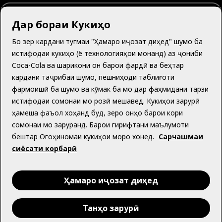
Точикистон | Тоҷикӣ
Дар бораи Кукиҳо
Бо зер кардани тугмаи "Ҳамаро иҷозат диҳед" шумо ба
истифодаи кукиҳо (ё технологияҳои монанд) аз ҷониби
Дар бораи мо
Coca-Cola ва шарикони он барои фардӣ ва беҳтар
кардани таҷрибаи шумо, пешниҳоди таблиғоти
фармоишӣ ба шумо ва кӯмак ба мо дар фаҳмидани тарзи
истифодаи сомонаи мо розӣ мешавед. Кукиҳои зарурӣ
ҳамеша фаъол хоҳанд буд, зеро онҳо барои кори
Ба кӯмак ниёз доред?
сомонаи мо заруранд. Барои гирифтани маълумоти
бештар Огоҳиномаи кукиҳои моро хонед.
Сарчашмаи
сиёсати корбарӣ
Facebook
Instagram
Ҳамаро иҷозат диҳед
Танҳо зарурӣ