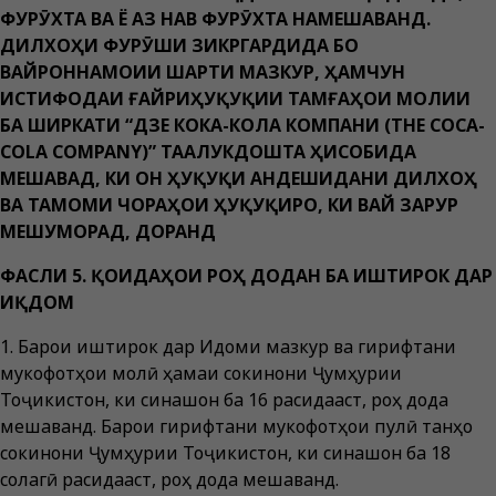
ФУРӮХТА ВА Ё АЗ НАВ ФУРӮХТА НАМЕШАВАНД.
ДИЛХОҲИ ФУРӮШИ ЗИКРГАРДИДА БО
ВАЙРОННАМОИИ ШАРТИ МАЗКУР, ҲАМЧУН
ИСТИФОДАИ ҒАЙРИҲУҚУҚИИ ТАМҒАҲОИ МОЛИИ
БА ШИРКАТИ “ДЗЕ КОКА-КОЛА КОМПАНИ (THE COCA-
COLA COMPANY)” ТААЛУКДОШТА ҲИСОБИДА
МЕШАВАД, КИ ОН ҲУҚУҚИ АНДЕШИДАНИ ДИЛХОҲ
ВА ТАМОМИ ЧОРАҲОИ ҲУҚУҚИРО, КИ ВАЙ ЗАРУР
МЕШУМОРАД, ДОРАНД
ФАСЛИ 5. ҚОИДАҲОИ РОҲ ДОДАН БА ИШТИРОК ДАР
ИҚДОМ
1. Барои иштирок дар Иқдоми мазкур ва гирифтани
мукофотҳои молӣ ҳамаи сокинони Ҷумҳурии
Тоҷикистон, ки синашон ба 16 расидааст, роҳ дода
мешаванд. Барои гирифтани мукофотҳои пулӣ танҳо
сокинони Ҷумҳурии Тоҷикистон, ки синашон ба 18
солагӣ расидааст, роҳ дода мешаванд.