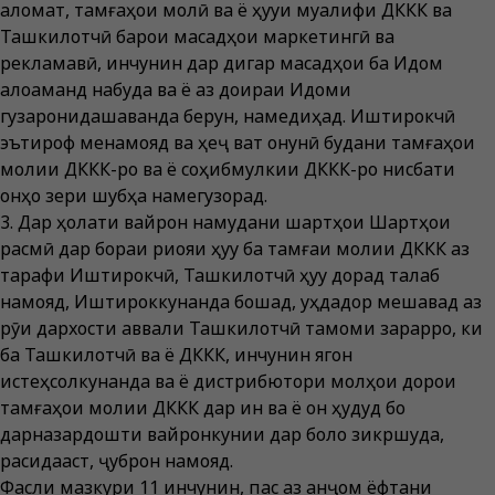
аломат, тамғаҳои молӣ ва ё ҳуқуқи муалифи ДККК ва
Ташкилотчӣ барои мақсадҳои маркетингӣ ва
рекламавӣ, инчунин дар дигар мақсадҳои ба Иқдом
алоқаманд набуда ва ё аз доираи Иқдоми
гузаронидашаванда берун, намедиҳад. Иштирокчӣ
эътироф менамояд ва ҳеҷ вақт қонунӣ будани тамғаҳои
молии ДККК-ро ва ё соҳибмулкии ДККК-ро нисбати
онҳо зери шубҳа намегузорад.
3. Дар ҳолати вайрон намудани шартҳои Шартҳои
расмӣ дар бораи риояи ҳуқуқ ба тамғаи молии ДККК аз
тарафи Иштирокчӣ, Ташкилотчӣ ҳуқуқ дорад талаб
намояд, Иштироккунанда бошад, уҳдадор мешавад аз
рӯи дархости аввали Ташкилотчӣ тамоми зарарро, ки
ба Ташкилотчӣ ва ё ДККК, инчунин ягон
истеҳсолкунанда ва ё дистрибютори молҳои дорои
тамғаҳои молии ДККК дар ин ва ё он ҳудуд бо
дарназардошти вайронкунии дар боло зикршуда,
расидааст, ҷуброн намояд.
Фасли мазкури 11 инчунин, пас аз анҷом ёфтани