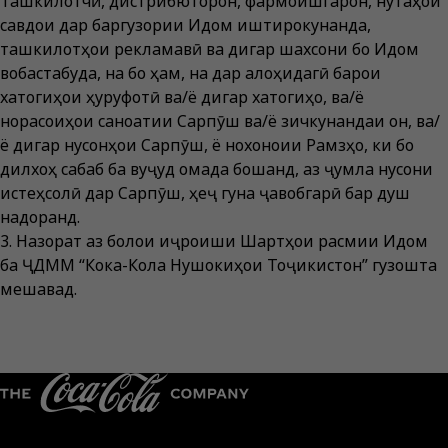
Ташкилотчӣ, дистрибюторон, фармоишгарон, нуқтаҳои
савдои дар баргузории Иқдом иштирокунанда,
ташкилотҳои рекламавӣ ва дигар шахсони бо Иқдом
вобастабуда, на бо ҳам, на дар алоҳидагӣ барои
хатогиҳои ҳуруфотӣ ва/ё дигар хатогиҳо, ва/ё
норасоиҳои саноатии Сарпӯш ва/ё зичкунандаи он, ва/
ё дигар нуқсонҳои Сарпӯш, ё нохоноии Рамзҳо, ки бо
дилхоҳ сабаб ба вуҷуд омада бошанд, аз ҷумла нуқсони
истеҳсолӣ дар Сарпӯш, ҳеҷ гуна ҷавобгарӣ бар душ
надоранд.
3. Назорат аз болои иҷроиши Шартҳои расмии Иқдом
ба ҶДММ “Кока-Кола Нушокиҳои Тоҷикистон” гузошта
мешавад.