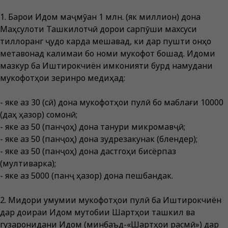
1. Барои Иқдом маҷмӯан 1 млн. (як миллион) дона
Маҳсулоти Ташкилотчӣ дорои сарпӯши махсуси
тиллоранг ҷудо карда мешавад, ки дар пушти онҳо
метавонад калимаи бо номи мукофот бошад. Иқдоми
мазкур ба Иштирокчиён имконияти бурд намудани
мукофотҳои зеринро медиҳад:
- яке аз 30 (сӣ) дона мукофотҳои пулӣ бо маблағи 10000
(даҳ ҳазор) сомонӣ;
- яке аз 50 (панҷоҳ) дона танури микромавҷӣ;
- яке аз 50 (панҷоҳ) дона зудрезакунак (блендер);
- яке аз 50 (панҷоҳ) дона дастгоҳи бисёрпаз
(мултиварка);
- яке аз 5000 (панҷ ҳазор) дона пешбандак.
2. Миқдори умумии мукофотҳои пулӣ ба Иштирокчиён
дар доираи Иқдом мутобиқи Шартҳои ташкил ва
гузаронидани Иқдом (минбаъд-«Шартҳои расмӣ») дар