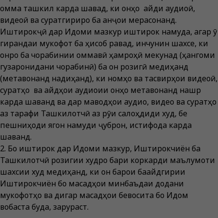
омма ташкил карда шавад, ки онҳо қайди аудиоӣ,
видеоӣ ва суратгириро ба анҷои мерасонанд.
Иштирокҷӣ дар Иқдоми мазкур иштирок намуда, агар ӯ
гирандаи мукофот ба ҳисоб равад, инчунин шахсе, ки
онро ба чорабинии оммавӣ ҳамроҳӣ мекунад (ҳангоми
гузаронидани чорабинӣ) ба он розигӣ медиҳанд
(метавонанд надиҳанд), ки номҳо ва тасвирҳои видеоӣ,
суратҳо ва қайдҳои аудиоии онҳо метавонанд нашр
карда шаванд ва дар маводҳои аудио, видео ва суратҳо
аз тарафи Ташкилотчӣ аз рӯи салоҳдиди худ, бе
пешниҳоди ягон намуди ҷуброн, истифода карда
шаванд.
2. Бо иштирок дар Иқдоми мазкур, Иштирокчиён ба
Ташкилотчӣ розигии худро бари коркарди маълумоти
шахсии худ медиҳанд, ки он барои бақайдгирии
Иштирокчиён бо мақсадҳои минбаъдаи додани
мукофотҳо ва дигар мақсадҳои бевосита бо Иқдом
вобаста буда, зарураст.