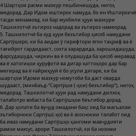
4 Шартҳои расми мазкур пешбинишуда, нигоҳ
медорад. Дар Иқдом иштирок намуда, бо ин Иштирокчӣ
тасдиқ менамояд, ки бар муқобили ҳуқуқи мазкури
Ташкилотчӣ эътироз надорад ва эътироз намеорад.
5. Ташкилотчӣ ба худ ҳуқуқи беэътибор ҳисоб намудани
Сарпӯшеро, ки ба ақидаи ӯ гирифтори ягон таҳриф ва ё
тағийрот гардидааст, сохта зарардида, харошидашуда,
фарсудашуда, чиркин ва ё олудашуда ба ҳисоб меравад
ва ё хатогиҳои ҳуруфотӣ ва дигар хаттоҳоро дар бар
мегирад ва ё ғайриҳуқуқӣ ё бо усули дигаре, ки ба
шартҳои Иқдоми мазкур номутобиқ ба даст оварда
шудааст, (минбаъд-“Сарпӯши (-ҳои) беэътибор”), нигоҳ
медорад. Ташкилотчӣ ҳуқуқи рад намудани дилхоҳ
талаботро вобаста ба Сарпӯшҳои беътибор дорад.
6. Дар ҳолати ба вуҷуд омадани баҳс оид ба масъалаи
эътиборноки Сарпӯш(-ҳо) ва ё асоснокии талабот оид
ба иваз намудани Сарпӯшҳо ҳангоми мавҷудияти
рамзи махсус, қарори Ташкилотчӣ, ки ба нозоми