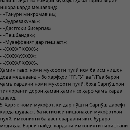
навиштаҷот ва номҳои мукофотҳо ба тариқи зерин
ишора карда мешаванд:
- «Танури микромавҷӣ»;
- «Зудрезакунак»;
- «Дастгоҳи бисёрпаз»
- «Пешбандак»;
- «Муваффақият дар пеш аст»;
- «ХХХХХПХХХХХ»;
- «ХХХХХУХХХХХ»;
- «ХХХХХЛХХХХХ».
Ҳамин тавр, номи мукофоти пулӣ қисм ба қисм нишон
дода мешаванд – бо ҳарфҳои “П”, “У” ва “Л”ва барои
ҷамъ кардани номи мукофоти пулӣ, бояд Сарпӯшҳои
тиллоранги дорои ҳамаи ҳамин се ҳарф ҷамъ карда
шавад.
5. Ҳар як номи мукофот, ки дар пӯшти Сарпӯш дарёфт
карда шудааст, ба истиснои нишонаҳои мукофотҳои
пулӣ, имконияти ба даст овардани якто бурдро
медиҳад. Барои пайдо кардани имконияти гирифтани