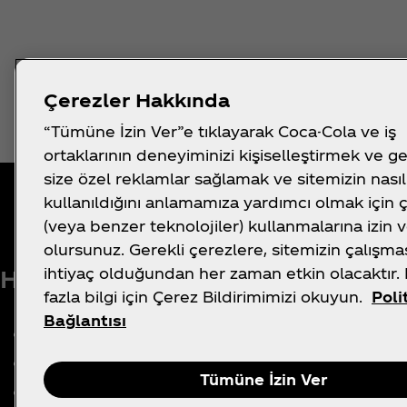
Çerezler Hakkında
“Tümüne İzin Ver”e tıklayarak Coca-Cola ve iş
ortaklarının deneyiminizi kişiselleştirmek ve ge
size özel reklamlar sağlamak ve sitemizin nasıl
kullanıldığını anlamamıza yardımcı olmak için 
(veya benzer teknolojiler) kullanmalarına izin 
olursunuz. Gerekli çerezlere, sitemizin çalışmas
ihtiyaç olduğundan her zaman etkin olacaktır.
Hakkımızda
Yardım mı Gerekiyo
fazla bilgi için Çerez Bildirimimizi okuyun.
Poli
Bağlantısı
Şirketimiz
SSS
Medya Merkezi
Site Haritası
Tümüne İzin Ver
Tarihçe
İletişim