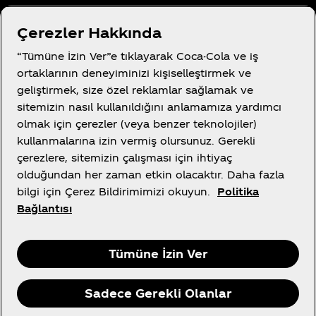
Çerezler Hakkında
“Tümüne İzin Ver”e tıklayarak Coca-Cola ve iş
Kullanım Koşulları
ortaklarının deneyiminizi kişiselleştirmek ve
Tüketici Gizlilik Bildirimi
geliştirmek, size özel reklamlar sağlamak ve
Tanımlama Bilgisi Ayarları
sitemizin nasıl kullanıldığını anlamamıza yardımcı
olmak için çerezler (veya benzer teknolojiler)
Çerez Bildirimi
kullanmalarına izin vermiş olursunuz. Gerekli
Bilgi Toplumu Hizmetleri
çerezlere, sitemizin çalışması için ihtiyaç
olduğundan her zaman etkin olacaktır. Daha fazla
bilgi için Çerez Bildirimimizi okuyun.
Politika
Bağlantısı
X
Instagram
Youtube
Facebook
Tümüne İzin Ver
Sadece Gerekli Olanlar