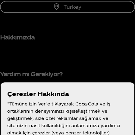
Turkey
Hakkımızda
Yardım mı Gerekiyor?
Çerezler Hakkında
“Tümüne İzin Ver”e tıklayarak Coca-Cola ve iş
Kullanım Koşulları
ortaklarının deneyiminizi kişiselleştirmek ve
Tüketici Gizlilik Bildirimi
geliştirmek, size özel reklamlar sağlamak ve
Tanımlama Bilgisi Ayarları
sitemizin nasıl kullanıldığını anlamamıza yardımcı
olmak için çerezler (veya benzer teknolojiler)