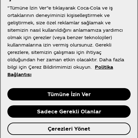
“Tümüne İzin Ver”e tıklayarak Coca-Cola ve iş
Kullanım Koşulları
ortaklarının deneyiminizi kişiselleştirmek ve
Tüketici Gizlilik Bildirimi
geliştirmek, size özel reklamlar sağlamak ve
Tanımlama Bilgisi Ayarları
sitemizin nasıl kullanıldığını anlamamıza yardımcı
olmak için çerezler (veya benzer teknolojiler)
Çerez Bildirimi
kullanmalarına izin vermiş olursunuz. Gerekli
Bilgi Toplumu Hizmetleri
çerezlere, sitemizin çalışması için ihtiyaç
olduğundan her zaman etkin olacaktır. Daha fazla
bilgi için Çerez Bildirimimizi okuyun.
Politika
Bağlantısı
X
Instagram
Youtube
Facebook
Tümüne İzin Ver
Sadece Gerekli Olanlar
© 2026 The Coca‑Cola Company, tüm hakları
Çerezleri Yönet
saklıdır.