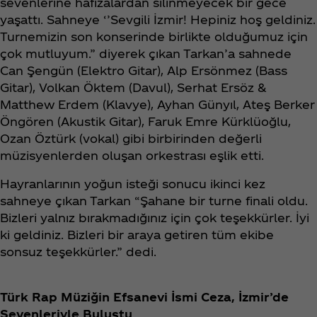
sevenlerine hafızalardan silinmeyecek bir gece
yaşattı. Sahneye ‘’Sevgili İzmir! Hepiniz hoş geldiniz.
Turnemizin son konserinde birlikte olduğumuz için
çok mutluyum.” diyerek çıkan Tarkan’a sahnede
Can Şengün (Elektro Gitar), Alp Ersönmez (Bass
Gitar), Volkan Öktem (Davul), Serhat Ersöz &
Matthew Erdem (Klavye), Ayhan Günyıl, Ateş Berker
Öngören (Akustik Gitar), Faruk Emre Kürklüoğlu,
Ozan Öztürk (vokal) gibi birbirinden değerli
müzisyenlerden oluşan orkestrası eşlik etti.
Hayranlarının yoğun isteği sonucu ikinci kez
sahneye çıkan Tarkan “Şahane bir turne finali oldu.
Bizleri yalnız bırakmadığınız için çok teşekkürler. İyi
ki geldiniz. Bizleri bir araya getiren tüm ekibe
sonsuz teşekkürler.” dedi.
Türk Rap Müziğin Efsanevi İsmi Ceza, İzmir’de
Sevenleriyle Buluştu