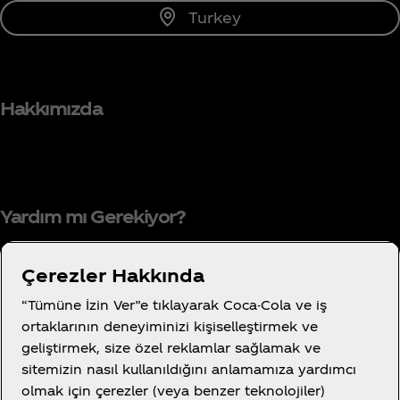
Turkey
Hakkımızda
Yardım mı Gerekiyor?
Çerezler Hakkında
“Tümüne İzin Ver”e tıklayarak Coca-Cola ve iş
Kullanım Koşulları
ortaklarının deneyiminizi kişiselleştirmek ve
Tüketici Gizlilik Bildirimi
geliştirmek, size özel reklamlar sağlamak ve
Tanımlama Bilgisi Ayarları
sitemizin nasıl kullanıldığını anlamamıza yardımcı
olmak için çerezler (veya benzer teknolojiler)
Çerez Bildirimi