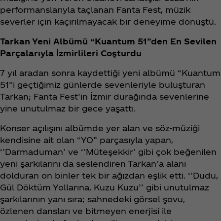
performanslarıyla taçlanan Fanta Fest, müzik
severler için kaçırılmayacak bir deneyime dönüştü.
Tarkan Yeni Albümü “Kuantum 51”den En Sevilen
Parçalarıyla İzmirlileri Coşturdu
7 yıl aradan sonra kaydettiği yeni albümü “Kuantum
51”i geçtiğimiz günlerde sevenleriyle buluşturan
Tarkan; Fanta Fest’in İzmir durağında sevenlerine
yine unutulmaz bir gece yaşattı.
Konser açılışını albümde yer alan ve söz-müziği
kendisine ait olan “YO” parçasıyla yapan,
‘’Darmaduman’ ve ‘’Müteşekkir’ gibi çok beğenilen
yeni şarkılarını da seslendiren Tarkan’a alanı
dolduran on binler tek bir ağızdan eşlik etti. ‘’Dudu,
Gül Döktüm Yollarına, Kuzu Kuzu’’ gibi unutulmaz
şarkılarının yanı sıra; sahnedeki görsel şovu,
özlenen dansları ve bitmeyen enerjisi ile