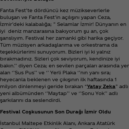
Fanta Fest’te dördüncü kez müzikseverlerle
buluşan ve Fanta Fest’in açılışını yapan Ceza,
İzmir’deki kalabalığa; ” Selamlar İzmir! Dünyanın en
iyi deniz manzarasına bakıyorum şu an, çok
şanslıyım. Festival her zamanki gibi harika geçiyor.
Tüm müzisyen arkadaşlarıma ve orkestrama da
teşekkürlerimi sunuyorum. Bizleri iyi ki yalnız
bırakmadınız. Sizleri çok seviyorum, kendinize iyi
bakın.’’ diyen Ceza; en sevilen parçaları arasında yer
alan ‘’Sus Pus’’ ve ‘’ Yerli Plaka ‘’nın yanı sıra;
heyecanla beklenen ve çıkışının ilk haftasında 1
milyon dinlenmeyi geride bırakan “
Yatay Zeka
” adlı
yeni albümünden ‘’Maytap’’ ve ‘’Sonu Yok’’ adlı
şarkılarını da seslendirdi.
Festival Coşkusunun Son Durağı İzmir Oldu
İstanbul Maltepe Etkinlik Alanı, Ankara Atatürk