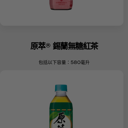
原萃® 錫蘭無糖紅茶
包括以下容量：580毫升