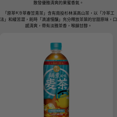
散發優雅清爽的果蜜香氣。
「原萃®冷萃春笠青茶」含有南投杉林溪高山茶，以「冷萃工
法」和緩苦澀，耗時「滴濾慢釀」充分釋放茶葉的甘甜原味，口
感清爽，帶有淡雅茶香，喉韻甘醇。