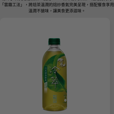
「雲霧工法」，將焙茶溫潤的焙炒香氣完美呈現，搭配餐食享用
溫潤不搶味，讓美食更添滋味。