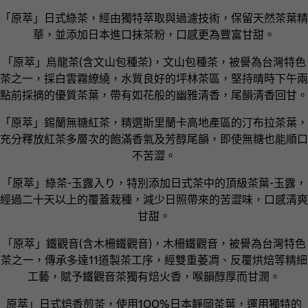
「原萃」日式綠茶，經由獨特萃取與過濾技術，保留天然茶葉精
華，並添加日本進口抹茶粉，口感更為豐富甘甜。
「原萃」烏龍茶(含文山包種茶)，文山包種茶，被譽為台灣特色
茶之一，採白雲霧繚繞，水質良好的坪林茶區，堅持晴時下午兩
點前採摘的優質茶葉，帶有如花般的幽雅清香，尾韻清香回甘。
「原萃」錫蘭無糖紅茶，精選斯里蘭卡高地產區的汀布拉茶葉，
充分釋放紅茶多層次的飽滿香氣及芳醇尾韻，即使無糖也能順口
不苦澀。
「原萃」綠茶-玉露入り，特別添加日式茶中的頂級茶葉-玉露，
經過二十天以上的覆蓋栽種，減少日照帶來的苦澀味，口感清爽
甘甜。
「原萃」鐵觀音(含木柵鐵觀音)，木柵鐵觀音，被譽為台灣特色
茶之一，傳承多達11道製茶工序，經雙重萎凋、反覆烘焙等精細
工藝，賦予鐵觀音茶獨有焙火香，喉韻醇厚而甘潤。
原萃」日式焙香煎茶，使用100%日本靜岡茶葉，運用獨特的