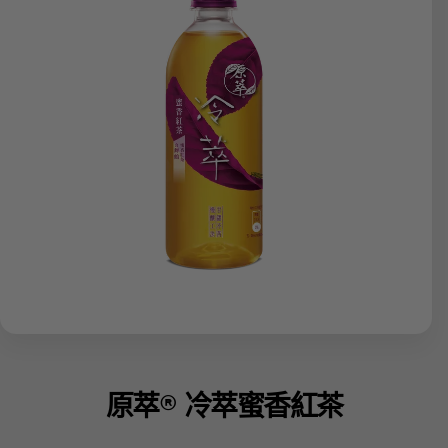
原萃® 冷萃蜜香紅茶