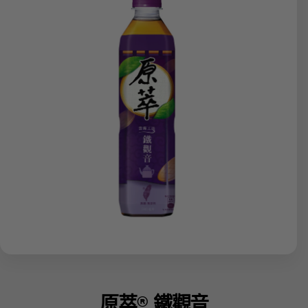
原萃® 鐵觀音