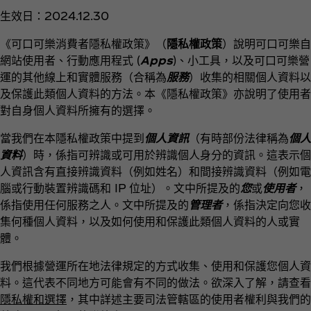
生效日：2024.12.30
《可口可樂消費者隱私權政策》（
隱私權政策
）說明可口可樂自
網站使用者、行動應用程式 (
Apps
)、小工具，以及可口可樂營
運的其他線上和實體服務（合稱為
服務
）收集的相關個人資料以
及保護此類個人資料的方法。本《隱私權政策》亦說明了使用者
對自身個人資料所擁有的選擇。
當我們在本隱私權政策中提到
個人資訊
（有時部份法律稱為
個人
資料
）時，係指可辨識或可用於辨識個人身分的資訊。這表示個
人資訊含有直接辨識資料（例如姓名）和間接辨識資料（例如電
腦或行動裝置辨識碼和 IP 位址）。文中所提及的
您
或
使用者
，
係指使用任何服務之人。文中所提及的
管理者
，係指決定向您收
集何種個人資料，以及如何使用和保護此類個人資料的人或實
體。
我們根據營運所在地法律規定的方式收集、使用和保護您個人資
料。這代表不同地方可能會有不同的做法。欲深入了解，請查看
隱私權和選擇
，其中詳述主要司法管轄區的使用者權利與我們的