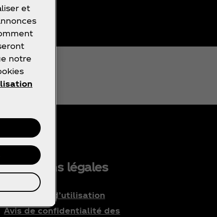
liser et
 annonces
 comment
seront
ue notre
ookies
lisation
s
nformations légales
Conditions d’utilisation
Avis de confidentialité des