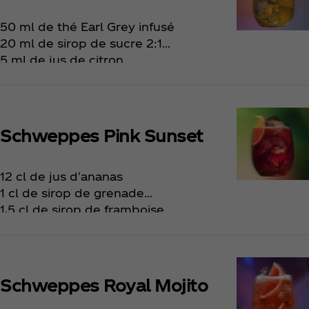
50 ml de thé Earl Grey infusé
20 ml de sirop de sucre 2:1
5 ml de jus de citron
Complétez avec du Schweppes Tonic
Tranche de citron pour la déco
Schweppes Pink Sunset
12 cl de jus d'ananas
1 cl de sirop de grenade
1,5 cl de sirop de framboise
5 cl de jus de citron
Complétez avec du Schweppes malt
Ananas
Schweppes Royal Mojito