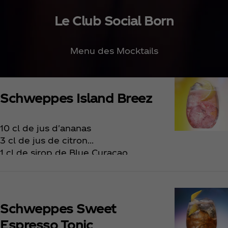
Le Club Social Born​
Menu des Mocktails​
Schweppes Island Breez
10 cl de jus d'ananas
3 cl de jus de citron
1 cl de sirop de Blue Curaçao
1,5 cl de sirop de sucre de canne
Complétez avec du Schweppes Citron
Schweppes Sweet
Espresso Tonic