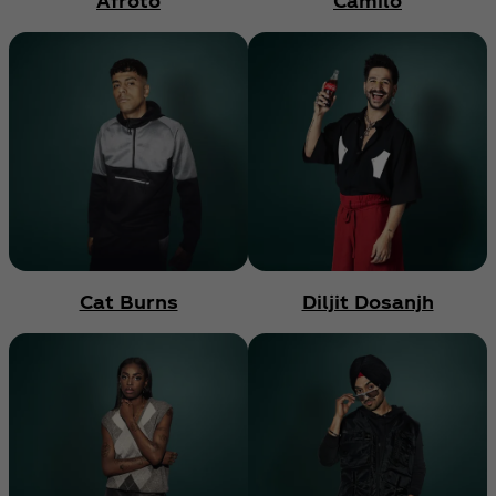
Afroto
Camilo
Cat Burns
Diljit Dosanjh